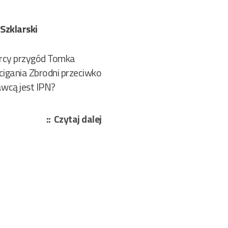
 Szklarski
órcy przygód Tomka
cigania Zbrodni przeciwko
awcą jest IPN?
„Molenda
Czytaj dalej
Jarosław
–
Alfred
Szklarski
sprzedawca
marzeń
498/2023”