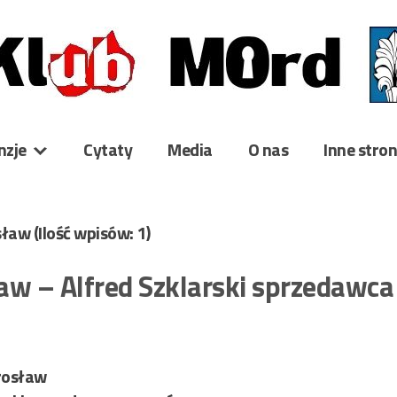
nzje
Cytaty
Media
O nas
Inne stro
osław
(Ilość wpisów: 1)
aw – Alfred Szklarski sprzedawc
rosław