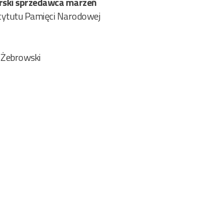
arski sprzedawca marzeń
tytutu Pamięci Narodowej
2
 Żebrowski