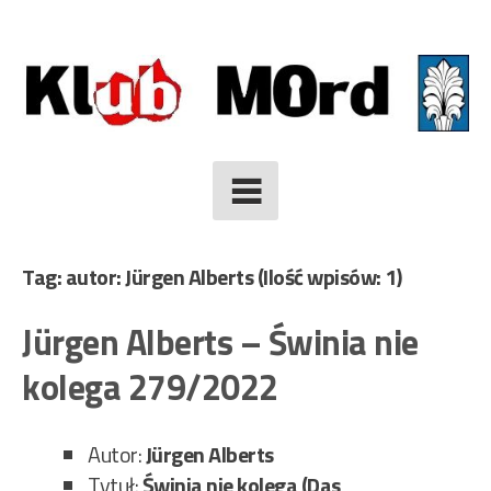
Skip
to
content
Tag: autor: Jürgen Alberts
(Ilość wpisów: 1)
Jürgen Alberts – Świnia nie
kolega 279/2022
Autor:
Jürgen Alberts
Tytuł:
Świnia nie kolega (Das