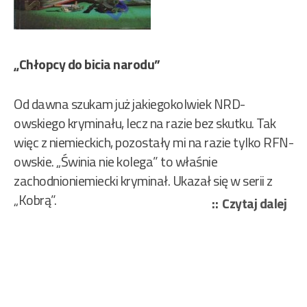
„Chłopcy do bicia narodu”
Od dawna szukam już jakiegokolwiek NRD-
owskiego kryminału, lecz na razie bez skutku. Tak
więc z niemieckich, pozostały mi na razie tylko RFN-
owskie. „Świnia nie kolega” to właśnie
zachodnioniemiecki kryminał. Ukazał się w serii z
„Kobrą”.
„Jü
Czytaj dalej
Alb
–
Świ
nie
kol