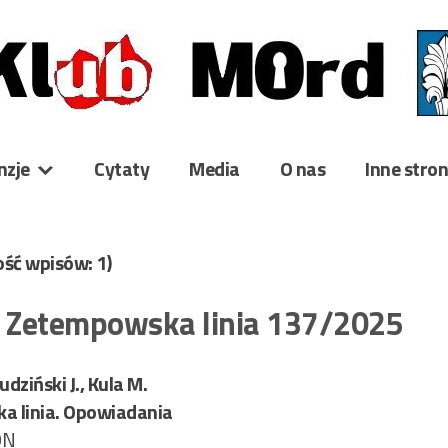
nzje
Cytaty
Media
O nas
Inne stro
lość wpisów: 1)
– Zetempowska linia 137/2025
udziński J., Kula M.
 linia. Opowiadania
ON