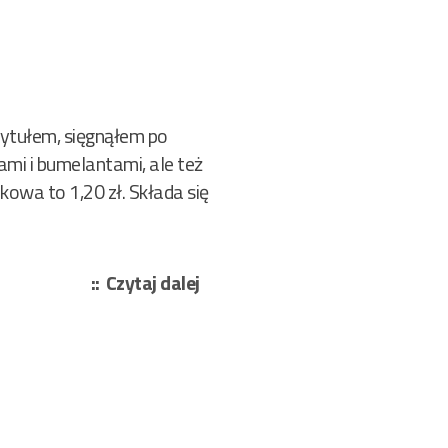
tytułem, sięgnąłem po
kami i bumelantami, ale też
kowa to 1,20 zł. Składa się
„Różni
Czytaj dalej
autorzy
–
Zetempowska
linia
137/2025”