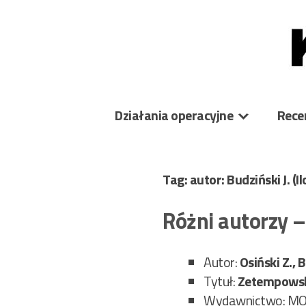
Skip
to
content
Działania operacyjne
Rece
Tag: autor: Budziński J.
(I
Różni autorzy 
Autor:
Osiński Z., B
Tytuł:
Zetempowska
Wydawnictwo: M