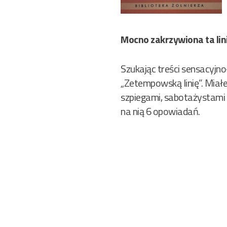
Mocno zakrzywiona ta lin
Szukając treści sensacyjn
„Zetempowską linię”. Miałem
szpiegami, sabotażystami i
na nią 6 opowiadań.