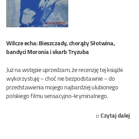
Wilcze echa: Bieszczady, chorąży Słotwina,
bandyci Moronia i skarb Tryzuba
Już na wstępie uprzedzam, że recenzję tej książki
wykorzystuję – choć nie bezpodstawnie – do
przedstawienia mojego najbardziej ulubionego
polskiego filmu sensacyjno-kryminalnego.
„Br
Czytaj dalej
O’Y
–