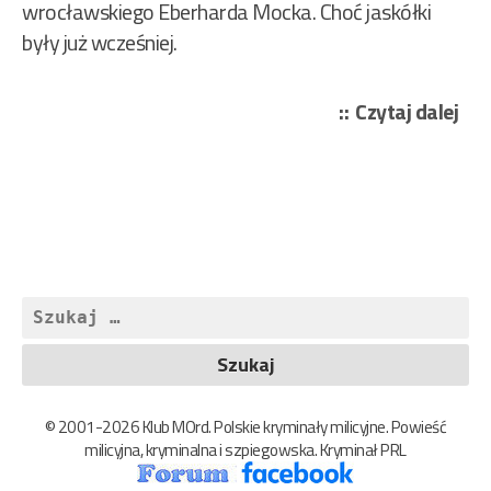
wrocławskiego Eberharda Mocka. Choć jaskółki
były już wcześniej.
„Bo
Czytaj dalej
Pio
–
Kry
„Po
77/
Szukaj:
© 2001-2026 Klub MOrd. Polskie kryminały milicyjne. Powieść
milicyjna, kryminalna i szpiegowska. Kryminał PRL