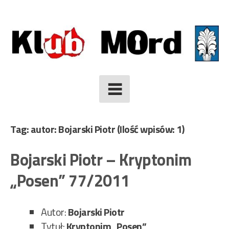
Skip
to
content
Tag: autor: Bojarski Piotr
(Ilość wpisów: 1)
Bojarski Piotr – Kryptonim
„Posen” 77/2011
Autor:
Bojarski Piotr
Tytuł:
Kryptonim „Posen”