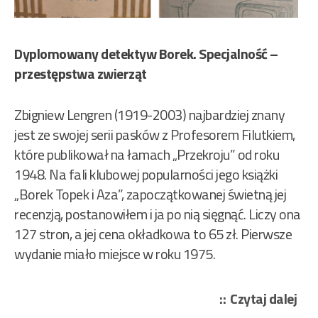
Dyplomowany detektyw Borek. Specjalność –
przestępstwa zwierząt
Zbigniew Lengren (1919-2003) najbardziej znany
jest ze swojej serii pasków z Profesorem Filutkiem,
które publikował na łamach „Przekroju” od roku
1948. Na fali klubowej popularności jego książki
„Borek Topek i Aza”, zapoczątkowanej świetną jej
recenzją, postanowiłem i ja po nią sięgnąć. Liczy ona
127 stron, a jej cena okładkowa to 65 zł. Pierwsze
wydanie miało miejsce w roku 1975.
„Le
Czytaj dalej
Zbi