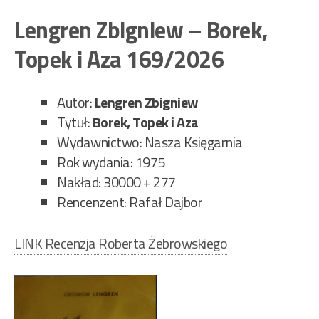
–
Lengren Zbigniew – Borek,
Bor
Topek i Aza 169/2026
Top
i
Aza
Autor:
Lengren Zbigniew
179
Tytuł:
Borek, Topek i Aza
Wydawnictwo: Nasza Księgarnia
Rok wydania: 1975
Nakład: 30000 + 277
Rencenzent: Rafał Dajbor
LINK Recenzja Roberta Żebrowskiego