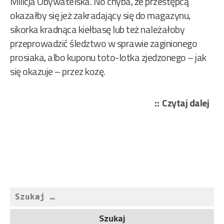
Milicja Obywatelska. No chyba, że przestępcą
okazałby się jeż zakradający się do magazynu,
sikorka kradnąca kiełbasę lub też należałoby
przeprowadzić śledztwo w sprawie zaginionego
prosiaka, albo kuponu toto-lotka zjedzonego – jak
się okazuje – przez kozę.
„Le
Czytaj dalej
Zbi
–
Bor
Top
i
Aza
Szukaj:
169