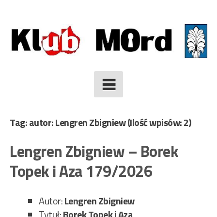
Skip
to
content
Tag: autor: Lengren Zbigniew
(Ilość wpisów: 2)
Lengren Zbigniew – Borek
Topek i Aza 179/2026
Autor:
Lengren Zbigniew
Tytuł:
Borek Topek i Aza