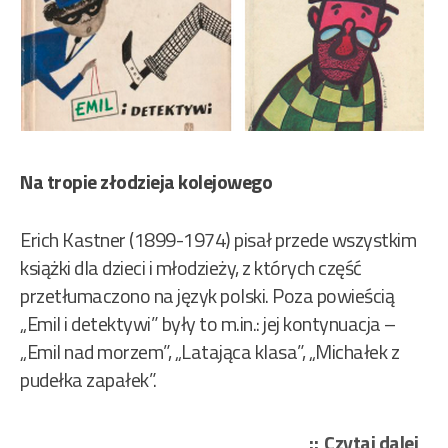
Na tropie złodzieja kolejowego
Erich Kastner (1899-1974) pisał przede wszystkim
książki dla dzieci i młodzieży, z których część
przetłumaczono na język polski. Poza powieścią
„Emil i detektywi” były to m.in.: jej kontynuacja –
„Emil nad morzem”, „Latająca klasa”, „Michałek z
pudełka zapałek”.
„Er
Czytaj dalej