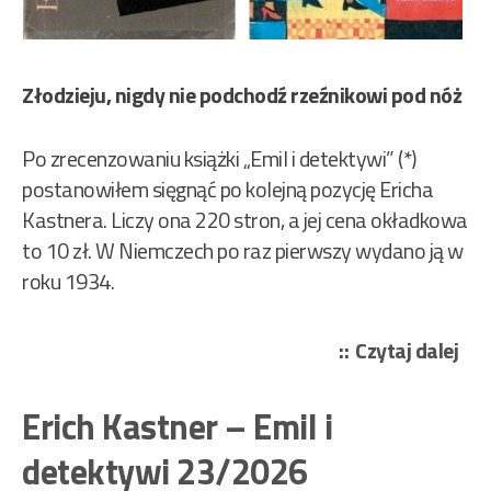
Złodzieju, nigdy nie podchodź rzeźnikowi pod nóż
Po zrecenzowaniu książki „Emil i detektywi” (*)
postanowiłem sięgnąć po kolejną pozycję Ericha
Kastnera. Liczy ona 220 stron, a jej cena okładkowa
to 10 zł. W Niemczech po raz pierwszy wydano ją w
roku 1934.
„Er
Czytaj dalej
Kas
–
Erich Kastner – Emil i
Zag
detektywi 23/2026
min