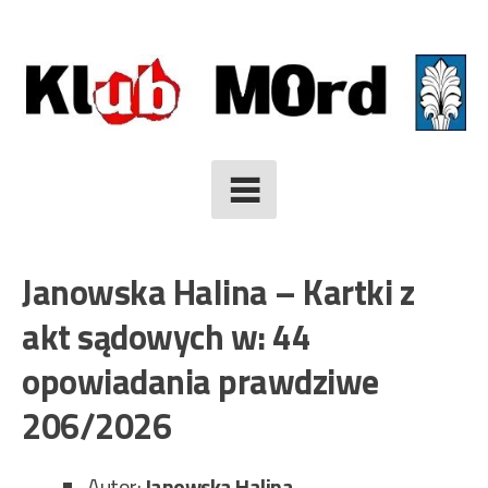
Skip
to
content
Janowska Halina – Kartki z
akt sądowych w: 44
opowiadania prawdziwe
206/2026
Autor:
Janowska Halina