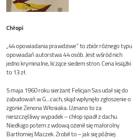
Chłopi
„44 opowiadania prawdziwe” to zbiór różnego typu
opowiadań autorstwa 44 osób. Jest wśród nich
jedno kryminalne, liczące siedem stron. Cena książki
to 13 zł.
5 maja 1960 roku sierżant Felicjan Sas udał się do
zabudowań w G…cach, skąd wpłynęło zgłoszenie o
zgonie Zenona Włosiaka. Uznano to za
nieszczęśliwy wypadek – chłop spadł z dachu.
Niedługo potem z wdową ożenił się małorolny
Bartłomiej Maczek. Zrobił to – jak się później