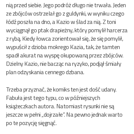
nią przed siebie. Jego podróż długo nie trwała. Jeden
ze zbójców ostrzelał go z guldynki, w wyniku czego
łódź poszła na dno, a Kazio w ślad za nią. Z toni
wyciągnął go ptak drapieżny, który pomylił harcerza
z rybą. Kiedy łowca zorientował się, że się pomylił,
wypuścił z dzioba mokrego Kazia, tak, że tamten
spadł akurat na wyspę okupowaną przez zbójców.
Dzielny Kazio, nie bacząc na ryzyko, podjął śmiały
plan odzyskania cennego dzbana.
Trzeba przyznać, że komiks ten jest dość udany.
Fabuła jest tego typu, co w późniejszych
książeczkach autora. Natomiast rysunki nie są
jeszcze w pełni „dojrzałe”. Na pewno jednak warto
po te pozycję sięgnąć.