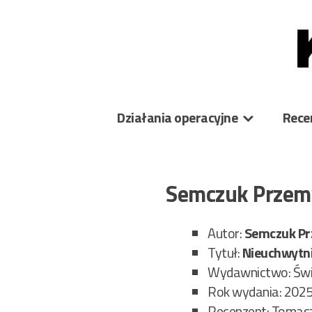
Skip
to
content
Działania operacyjne
Rece
Semczuk Przem
Autor:
Semczuk P
Tytuł:
Nieuchwytn
Wydawnictwo: Świa
Rok wydania: 202
Recenzent: Tomas