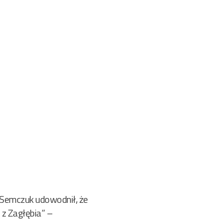
 Semczuk udowodnił, że
z Zagłębia” –