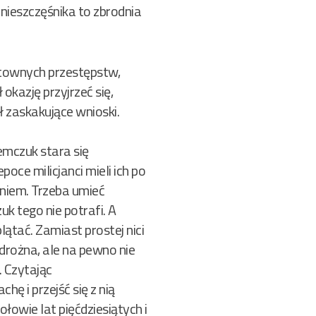
nieszczęśnika to zbrodnia
ktownych przestępstw,
okazję przyjrzeć się,
ł zaskakujące wnioski.
emczuk stara się
oce milicjanci mieli ich po
waniem. Trzeba umieć
k tego nie potrafi. A
lątać. Zamiast prostej nici
edrożna, ale na pewno nie
. Czytając
ę i przejść się z nią
łowie lat pięćdziesiątych i