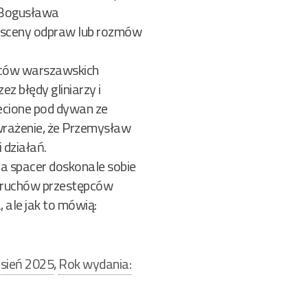
d Bogusława
e sceny odpraw lub rozmów
awców warszawskich
 błędy gliniarzy i
iecione pod dywan ze
wrażenie, że Przemysław
 działań.
na spacer doskonale sobie
t ruchów przestępców
, ale jak to mówią:
sień 2025
,
Rok wydania: