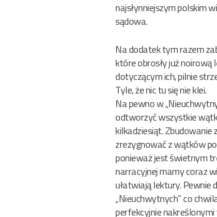
najsłynniejszym polskim w
sądowa.
Na dodatek tym razem zabr
które obrosły już noirową l
dotyczącym ich, pilnie str
Tyle, że nic tu się nie klei.
Na pewno w „Nieuchwytnych
odtworzyć wszystkie wątki 
kilkadziesiąt. Zbudowanie z
zrezygnować z wątków pobo
ponieważ jest świetnym tro
narracyjnej mamy coraz więc
ułatwiają lektury. Pewnie 
„Nieuchwytnych” co chwila 
perfekcyjnie nakreślonymi 