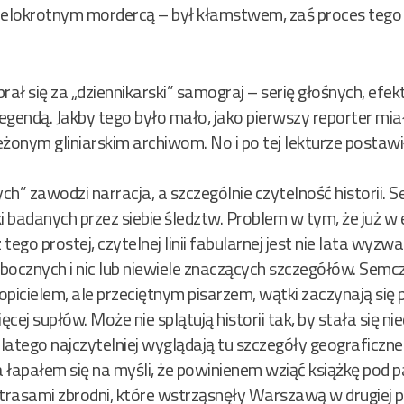
ielokrotnym mordercą – był kłamstwem, zaś proces tego 
ał się za „dziennikarski” samograj – serię głośnych, efe
egendą. Jakby tego było mało, jako pierwszy reporter miał 
zeżonym gliniarskim archiwom. No i po tej lekturze postawi
” zawodzi narracja, a szczególnie czytelność historii. S
badanych przez siebie śledztw. Problem w tym, że już w ep
 tego prostej, czytelnej linii fabularnej jest nie lata wyz
cznych i nic lub niewiele znaczących szczegółów. Semczu
picielem, ale przeciętnym pisarzem, wątki zaczynają się p
ej supłów. Może nie splątują historii tak, by stała się ni
dlatego najczytelniej wyglądają tu szczegóły geograficzne
łapałem się na myśli, że powinienem wziąć książkę pod pach
trasami zbrodni, które wstrząsnęły Warszawą w drugiej po