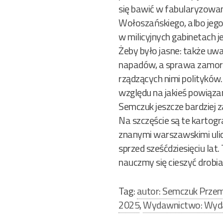
się bawić w fabularyzowan
Wołoszańskiego, albo jego
w milicyjnych gabinetach 
Żeby było jasne: także uw
napadów, a sprawa zamordo
rządzących nimi polityków
względu na jakieś powiąz
Semczuk jeszcze bardziej 
Na szczęście są te kartogr
znanymi warszawskimi uli
sprzed sześćdziesięciu lat.
nauczmy się cieszyć drobi
Tag:
autor: Semczuk Prze
2025
,
Wydawnictwo: Wyda