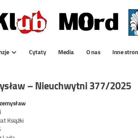
nzje
Cytaty
Media
O nas
Inne stro
ysław – Nieuchwytni 377/2025
rzemysław
i
t Książki
5
z Lada