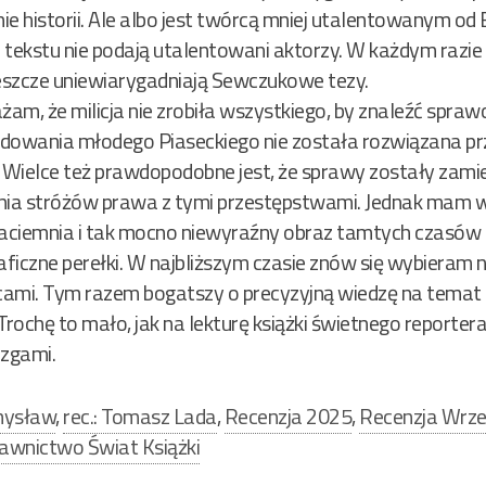
ie historii. Ale albo jest twórcą mniej utalentowanym o
 tekstu nie podają utalentowani aktorzy. W każdym razi
jeszcze uniewiarygadniają Sewczukowe tezy.
ażam, że milicja nie zrobiła wszystkiego, by znaleźć spr
wania młodego Piaseckiego nie została rozwiązana przez
. Wielce też prawdopodobne jest, że sprawy zostały zam
ania stróżów prawa z tymi przestępstwami. Jednak mam 
zaciemnia i tak mocno niewyraźny obraz tamtych czasów i
aficzne perełki. W najbliższym czasie znów się wybieram 
cami. Tym razem bogatszy o precyzyjną wiedzę na tema
 Trochę to mało, jak na lekturę książki świetnego reportera
azgami.
mysław
,
rec.: Tomasz Lada
,
Recenzja 2025
,
Recenzja Wrze
wnictwo Świat Książki