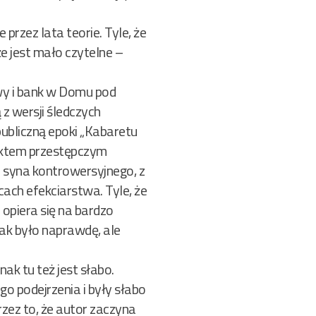
przez lata teorie. Tyle, że
e jest mało czytelne –
wy i bank w Domu pod
 z wersji śledczych
ubliczną epoki „Kabaretu
aktem przestępczym
syna kontrowersyjnego, z
ach efekciarstwa. Tyle, że
o opiera się na bardzo
jak było naprawdę, ale
k tu też jest słabo.
o podejrzenia i były słabo
zez to, że autor zaczyna