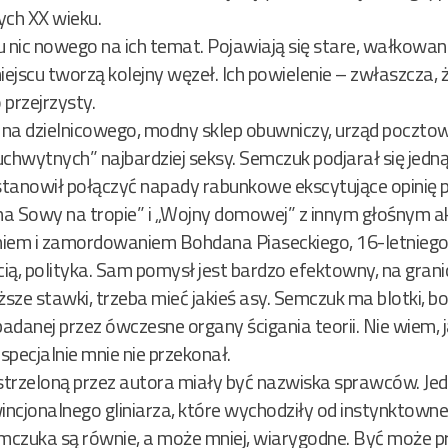
tych XX wieku.
 nic nowego na ich temat. Pojawiają się stare, wałkowane 
jscu tworzą kolejny węzeł. Ich powielenie – zwłaszcza, ż
 przejrzysty.
– na dzielnicowego, modny sklep obuwniczy, urząd poczto
chwytnych” najbardziej seksy. Semczuk podjarał się jedną
tanowił połączyć napady rabunkowe ekscytujące opinię p
na Sowy na tropie” i „Wojny domowej” z innym głośnym 
em i zamordowaniem Bohdana Piaseckiego, 16-letniego 
ą, polityka. Sam pomysł jest bardzo efektowny, na granic
yższe stawki, trzeba mieć jakieś asy. Semczuk ma blotki, b
badanej przez ówczesne organy ścigania teorii. Nie wiem, 
pecjalnie mnie nie przekonał.
trzeloną przez autora miały być nazwiska sprawców. Jedna
ncjonalnego gliniarza, które wychodziły od instynktowneg
emczuka są równie, a może mniej, wiarygodne. Być może pr