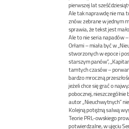
pierwszej lat sześćdziesią
Ale tak naprawdę nie ma tu
znów: zebrane w jednym mie
sprawia, że tekst jest mało
Ale to nie seria napadów 
Orłami – miała być w „Nieu
stworzonych w epoce i pos
starszym panów”, „Kapita
tamtych czasów – porwani
bardzo mroczną przeszłości
jeżeli chce się grać o najw
pobocznej, nieszczególnie 
autor „Nieuchwytnych” nies
Kolejną potężną salwą wys
Teorie PRL-owskiego prowi
potwierdzalne, w ujęciu S