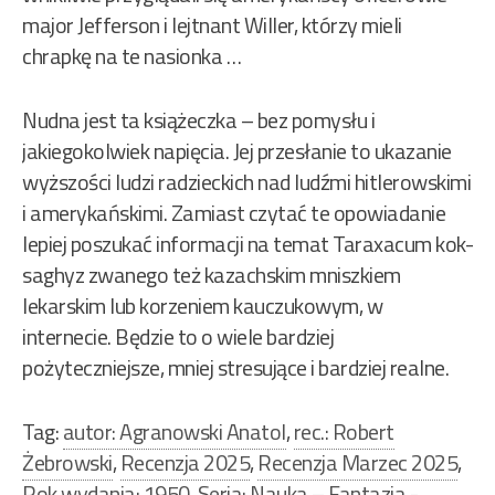
major Jefferson i lejtnant Willer, którzy mieli
chrapkę na te nasionka …
Nudna jest ta książeczka – bez pomysłu i
jakiegokolwiek napięcia. Jej przesłanie to ukazanie
wyższości ludzi radzieckich nad ludźmi hitlerowskimi
i amerykańskimi. Zamiast czytać te opowiadanie
lepiej poszukać informacji na temat Taraxacum kok-
saghyz zwanego też kazachskim mniszkiem
lekarskim lub korzeniem kauczukowym, w
internecie. Będzie to o wiele bardziej
pożyteczniejsze, mniej stresujące i bardziej realne.
Tag:
autor: Agranowski Anatol
,
rec.: Robert
Żebrowski
,
Recenzja 2025
,
Recenzja Marzec 2025
,
Rok wydania: 1950
,
Seria: Nauka – Fantazja -