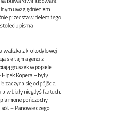
prasa bulwarowa lubowała
gólnym uwzględnieniem
aśnie przedstawicielem tego
stoleciu pisma
za walizka z krokodylowej
 się tajni agenci z
iają gruszek w popiele.
– Hipek Kopera – były
le zaczyna się od pójścia
na w biały niegdyś fartuch,
poplamione pończochy,
ą sól. – Panowie czego