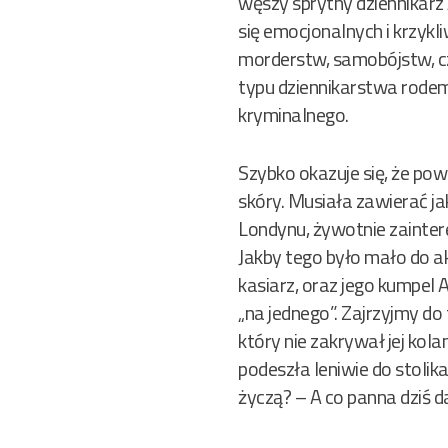
węszy sprytny dziennikarz
się emocjonalnych i krzyk
morderstw, samobójstw, czy
typu dziennikarstwa rodem
kryminalnego.
Szybko okazuje się, że pow
skóry. Musiała zawierać j
Londynu, żywotnie zaintere
Jakby tego było mało do ak
kasiarz, oraz jego kumpel 
„na jednego”. Zajrzyjmy do
który nie zakrywał jej ko
podeszła leniwie do stolik
życzą? – A co panna dziś da