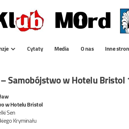
nzje
Cytaty
Media
O nas
Inne stro
– Samobójstwo w Hotelu Bristol
cław
 w Hotelu Bristol
ki Sen
skiego Kryminału