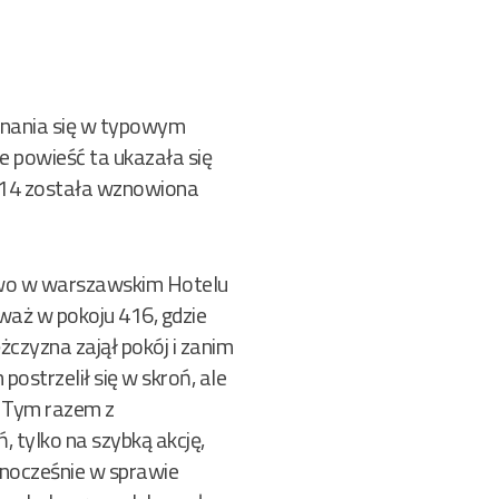
znania się w typowym
powieść ta ukazała się
2014 została wznowiona
jstwo w warszawskim Hotelu
eważ w pokoju 416, gdzie
czyzna zajął pokój i zanim
ostrzelił się w skroń, ale
e. Tym razem z
, tylko na szybką akcję,
ednocześnie w sprawie