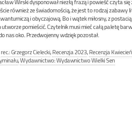
acław Wirski dysponował niezłą frazą i powieść czyta się
ie również ze świadomością, że jest to rodzaj zabawy lit
wanturniczą i obyczajową. Bo i wątek miłosny, z postacią
utworze pomieścić. Czytelnik musi mieć całą paletę bar
 do nas oko. Przedwojenny wdzięk pozostał.
,
rec.: Grzegorz Cielecki
,
Recenzja 2023
,
Recenzja Kwiecie
ryminału
,
Wydawnictwo: Wydawnictwo Wielki Sen