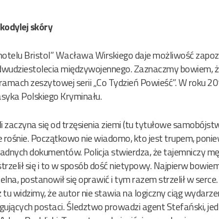
kodylej skóry
otelu Bristol” Wacława Wirskiego daje możliwość zapo
udziestolecia międzywojennego. Zaznaczmy bowiem, że 
ramach zeszytowej serii „Co Tydzień Powieść”. W roku 
lasyka Polskiego Kryminału.
yli zaczyna się od trzęsienia ziemi (tu tytułowe samobó
ie rośnie. Początkowo nie wiadomo, kto jest trupem, poni
adnych dokumentów. Policja stwierdza, że tajemniczy męż
rzelił się i to w sposób dość nietypowy. Najpierw bowiem p
telna, postanowił się oprawić i tym razem strzelił w serc
tu widzimy, że autor nie stawia na logiczny ciąg wydarzeń
trygujących postaci. Śledztwo prowadzi agent Stefański, j