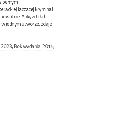
 z pełnym
erackiej łączącej kryminał
 powabnej Anki, zdołał
w w jednym utworze, zdaje
ń 2023
,
Rok wydania: 2015
,