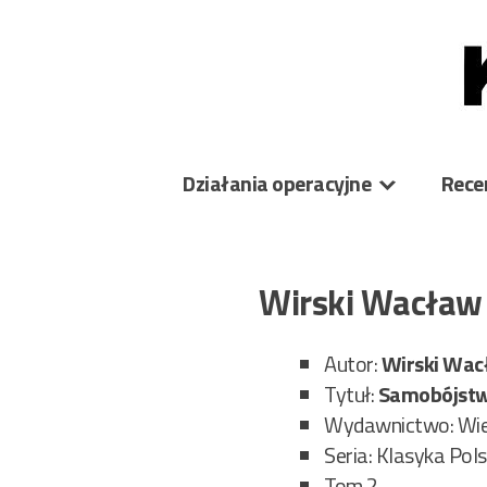
Skip
to
content
Działania operacyjne
Rece
Wirski Wacław 
Autor:
Wirski Wa
Tytuł:
Samobójstwo
Wydawnictwo: Wiel
Seria: Klasyka Pol
Tom 2