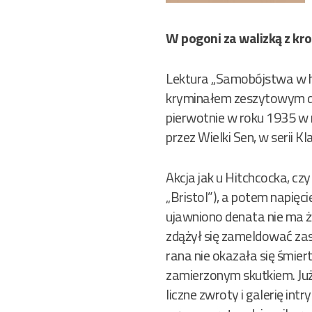
W pogoni za walizką z kro
Lektura „Samobójstwa w h
kryminałem zeszytowym dw
pierwotnie w roku 1935 w 
przez Wielki Sen, w serii K
Akcja jak u Hitchcocka, cz
„Bristol”), a potem napięc
ujawniono denata nie ma ż
zdążył się zameldować zast
rana nie okazała się śmier
zamierzonym skutkiem. Już 
liczne zwroty i galerię in