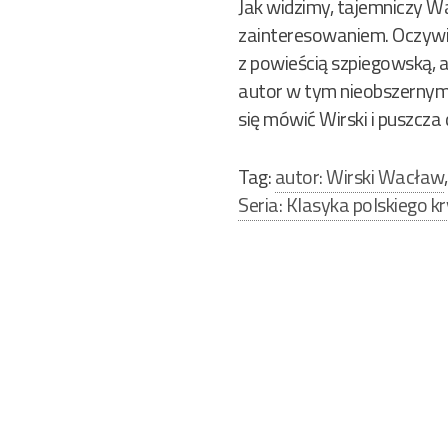
Jak widzimy, tajemniczy W
zainteresowaniem. Oczywiśc
z powieścią szpiegowską, a
autor w tym nieobszernym 
się mówić Wirski i puszcza
Tag:
autor: Wirski Wacław
Seria: Klasyka polskiego k
Nawigacja
wpisu