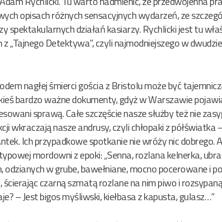
 Adam Rychlicki. Tu warto nadmienić, że przedwojenna 
liwych opisach różnych sensacyjnych wydarzeń, ze szcze
 spektakularnych działań kasiarzy. Rychlicki jest tu wł
 z „Tajnego Detektywa”, czyli najmodniejszego w dwudzie
odem nagłej śmierci gościa z Bristolu może być tajemnic
akieś bardzo ważne dokumenty, gdyż w Warszawie pojawiają
sowani sprawą. Całe szczęście nasze służby też nie zasyp
cji wkraczają nasze andrusy, czyli chłopaki z półświatka 
Antek. Ich przypadkowe spotkanie nie wróży nic dobrego. A
 typowej mordowni z epoki: „Senna, rozlana kelnerka, ubra
lan, odzianych w grube, bawełniane, mocno pocerowane i 
a, ścierając czarną szmatą rozlane na nim piwo i rozsypan
je? – Jest bigos myśliwski, kiełbasa z kapusta, gulasz…”