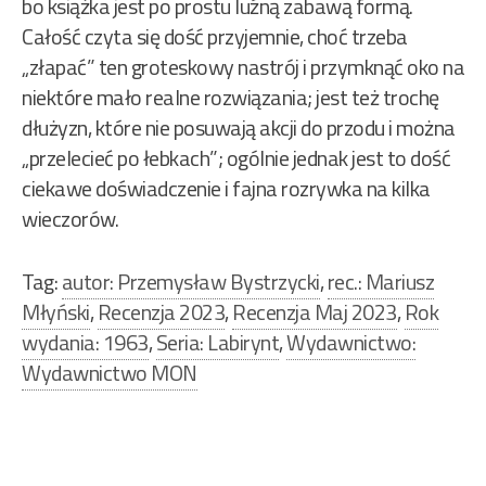
bo książka jest po prostu luźną zabawą formą.
Całość czyta się dość przyjemnie, choć trzeba
„złapać” ten groteskowy nastrój i przymknąć oko na
niektóre mało realne rozwiązania; jest też trochę
dłużyzn, które nie posuwają akcji do przodu i można
„przelecieć po łebkach”; ogólnie jednak jest to dość
ciekawe doświadczenie i fajna rozrywka na kilka
wieczorów.
Tag:
autor: Przemysław Bystrzycki
,
rec.: Mariusz
Młyński
,
Recenzja 2023
,
Recenzja Maj 2023
,
Rok
wydania: 1963
,
Seria: Labirynt
,
Wydawnictwo:
Wydawnictwo MON
Nawigacja
wpisu