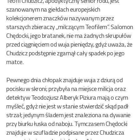
Teofil Chudzicz, apodyktyczny senior rodu, jest
szanowanym na giełdach europejskich
kolekcjonerem znaczków nazywanym przez
starszych zbieraczy „milczącym Teofilem”. Salomon
Chędocki, jego bratanek, nie ma żadnych skrupułów
przed ciągnięciem od wuja pieniędzy, gdyż uważa, że
Chudzicz podstępnie zgarnął cały spadek po jego
matce.
Pewnego dnia chłopak znajduje wuja z dziurą od
pocisku w skroni; przybyła na miejsce milicja oraz
detektyw Teodozjusz Alberyk Piziura mają o czym
myśleć, gdyż nie jest w stanie stwierdzić skąd padł
strzał; jedynym śladem jest znaleziona na dywanie
przy biurku łuska od naboju. Tymczasem Chędocki
znajduje w szufladzie podpisane przez Chudzicza