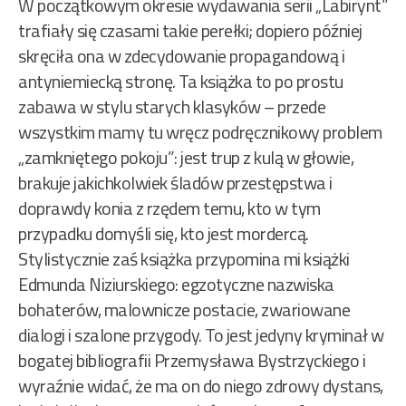
W początkowym okresie wydawania serii „Labirynt”
trafiały się czasami takie perełki; dopiero później
skręciła ona w zdecydowanie propagandową i
antyniemiecką stronę. Ta książka to po prostu
zabawa w stylu starych klasyków – przede
wszystkim mamy tu wręcz podręcznikowy problem
„zamkniętego pokoju”: jest trup z kulą w głowie,
brakuje jakichkolwiek śladów przestępstwa i
doprawdy konia z rzędem temu, kto w tym
przypadku domyśli się, kto jest mordercą.
Stylistycznie zaś książka przypomina mi książki
Edmunda Niziurskiego: egzotyczne nazwiska
bohaterów, malownicze postacie, zwariowane
dialogi i szalone przygody. To jest jedyny kryminał w
bogatej bibliografii Przemysława Bystrzyckiego i
wyraźnie widać, że ma on do niego zdrowy dystans,