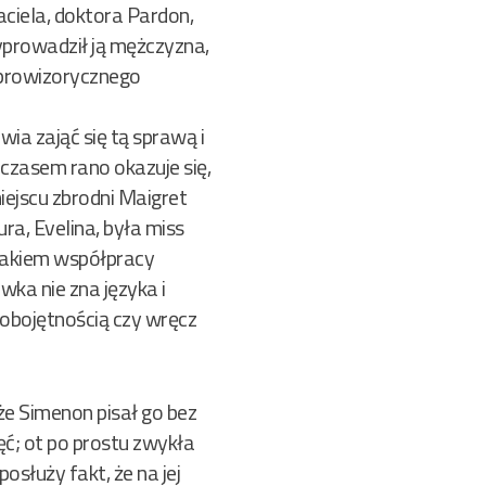
aciela, doktora Pardon,
yprowadził ją mężczyzna,
e prowizorycznego
ia zająć się tą sprawą i
czasem rano okazuje się,
ejscu zbrodni Maigret
ra, Evelina, była miss
brakiem współpracy
ka nie zna języka i
 obojętnością czy wręcz
 że Simenon pisał go bez
ęć; ot po prostu zwykła
posłuży fakt, że na jej