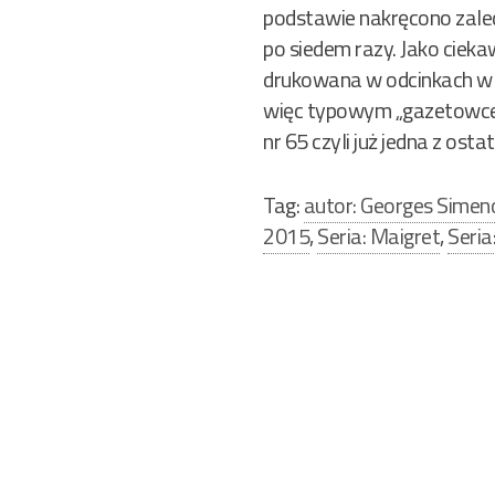
podstawie nakręcono zaledw
po siedem razy. Jako ciek
drukowana w odcinkach w aż
więc typowym „gazetowcem”. 
nr 65 czyli już jedna z ost
Tag:
autor: Georges Simen
2015
,
Seria: Maigret
,
Seria
Nawigacja
wpisu