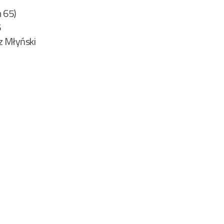
m 65)
5
z Młyński