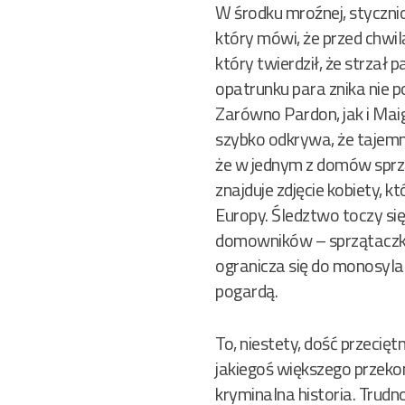
W środku mroźnej, stycznio
który mówi, że przed chwi
który twierdził, że strzał
opatrunku para znika nie 
Zarówno Pardon, jak i Maig
szybko odkrywa, że tajemn
że w jednym z domów sprzą
znajduje zdjęcie kobiety, 
Europy. Śledztwo toczy si
domowników – sprzątaczka 
ogranicza się do monosyla
pogardą.
To, niestety, dość przecięt
jakiegoś większego przekon
kryminalna historia. Trudno 