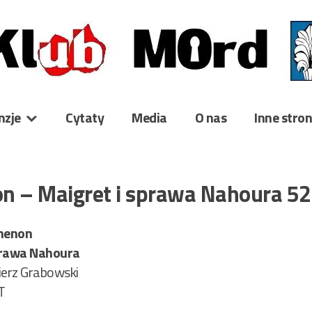
nzje
Cytaty
Media
O nas
Inne stro
n – Maigret i sprawa Nahoura 5
menon
prawa Nahoura
ierz Grabowski
T