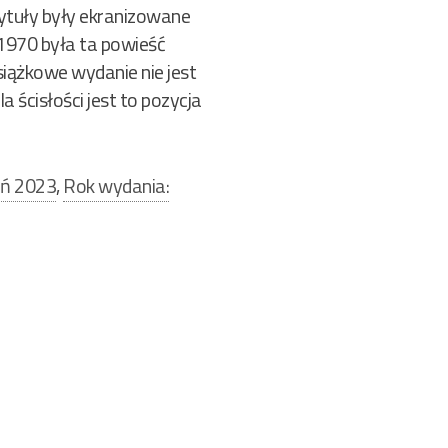
tytuły były ekranizowane
/1970 była ta powieść
siążkowe wydanie nie jest
a ścisłości jest to pozycja
eń 2023
,
Rok wydania: