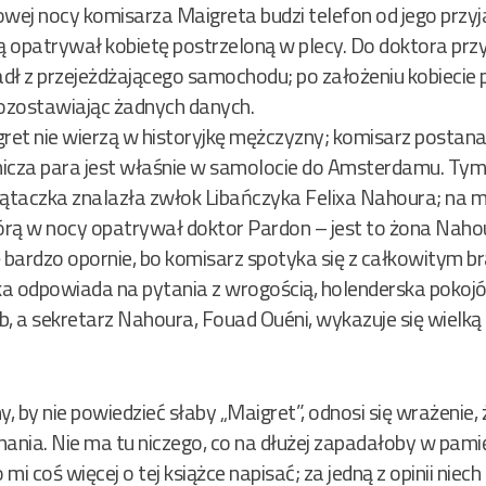
wej nocy komisarza Maigreta budzi telefon od jego przyj
lą opatrywał kobietę postrzeloną w plecy. Do doktora prz
 padł z przejeżdżającego samochodu; po założeniu kobieci
pozostawiając żadnych danych.
ret nie wierzą w historyjkę mężczyzny; komisarz postanaw
icza para jest właśnie w samolocie do Amsterdamu. Tym
taczka znalazła zwłok Libańczyka Felixa Nahoura; na mi
którą w nocy opatrywał doktor Pardon – jest to żona Nahou
ę bardzo opornie, bo komisarz spotyka się z całkowitym 
odpowiada na pytania z wrogością, holenderska pokojów
b, a sekretarz Nahoura, Fouad Ouéni, wykazuje się wielką
ny, by nie powiedzieć słaby „Maigret”, odnosi się wrażenie,
ania. Nie ma tu niczego, co na dłużej zapadałoby w pami
mi coś więcej o tej książce napisać; za jedną z opinii niech 