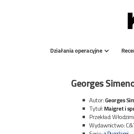
Skip
to
content
Działania operacyjne
Rece
Georges Simeno
Autor:
Georges Si
Tytuł:
Maigret i s
Przekład: Włodzim
Wydawnictwo: C&
Seria:
z Puzzlami