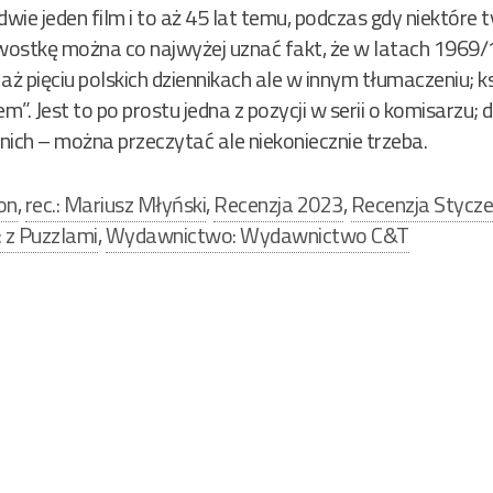
ie jeden film i to aż 45 lat temu, podczas gdy niektóre 
awostkę można co najwyżej uznać fakt, że w latach 1969
 pięciu polskich dziennikach ale w innym tłumaczeniu; k
Jest to po prostu jedna z pozycji w serii o komisarzu; dl
atnich – można przeczytać ale niekoniecznie trzeba.
on
,
rec.: Mariusz Młyński
,
Recenzja 2023
,
Recenzja Stycz
: z Puzzlami
,
Wydawnictwo: Wydawnictwo C&T