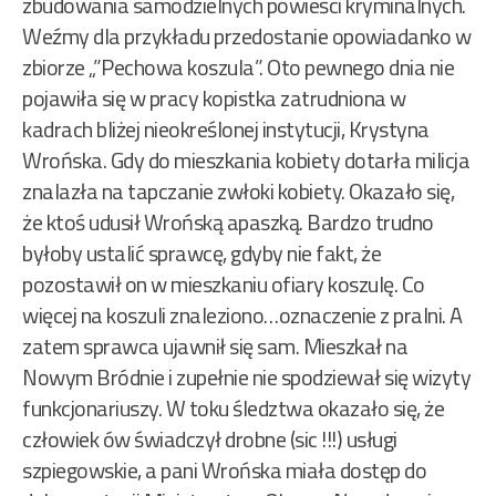
zbudowania samodzielnych powieści kryminalnych.
Weźmy dla przykładu przedostanie opowiadanko w
zbiorze „”Pechowa koszula”. Oto pewnego dnia nie
pojawiła się w pracy kopistka zatrudniona w
kadrach bliżej nieokreślonej instytucji, Krystyna
Wrońska. Gdy do mieszkania kobiety dotarła milicja
znalazła na tapczanie zwłoki kobiety. Okazało się,
że ktoś udusił Wrońską apaszką. Bardzo trudno
byłoby ustalić sprawcę, gdyby nie fakt, że
pozostawił on w mieszkaniu ofiary koszulę. Co
więcej na koszuli znaleziono…oznaczenie z pralni. A
zatem sprawca ujawnił się sam. Mieszkał na
Nowym Bródnie i zupełnie nie spodziewał się wizyty
funkcjonariuszy. W toku śledztwa okazało się, że
człowiek ów świadczył drobne (sic !!!) usługi
szpiegowskie, a pani Wrońska miała dostęp do