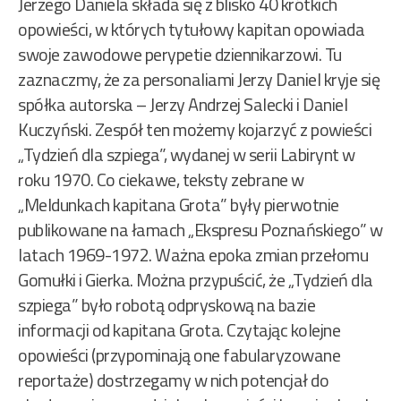
Jerzego Daniela składa się z blisko 40 krótkich
opowieści, w których tytułowy kapitan opowiada
swoje zawodowe perypetie dziennikarzowi. Tu
zaznaczmy, że za personaliami Jerzy Daniel kryje się
spółka autorska – Jerzy Andrzej Salecki i Daniel
Kuczyński. Zespół ten możemy kojarzyć z powieści
„Tydzień dla szpiega”, wydanej w serii Labirynt w
roku 1970. Co ciekawe, teksty zebrane w
„Meldunkach kapitana Grota” były pierwotnie
publikowane na łamach „Ekspresu Poznańskiego” w
latach 1969-1972. Ważna epoka zmian przełomu
Gomułki i Gierka. Można przypuścić, że „Tydzień dla
szpiega” było robotą odpryskową na bazie
informacji od kapitana Grota. Czytając kolejne
opowieści (przypominają one fabularyzowane
reportaże) dostrzegamy w nich potencjał do