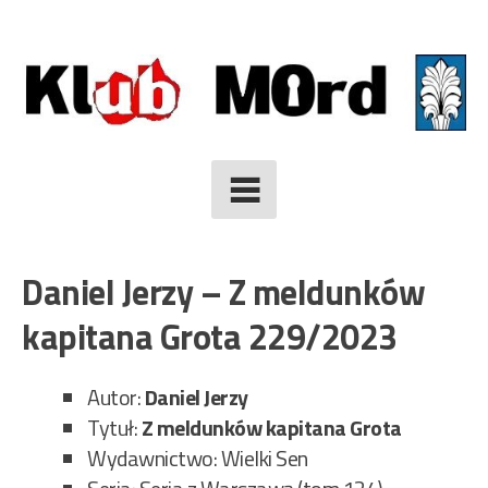
Skip
to
content
Daniel Jerzy – Z meldunków
kapitana Grota 229/2023
Autor:
Daniel Jerzy
Tytuł:
Z meldunków kapitana Grota
Wydawnictwo: Wielki Sen