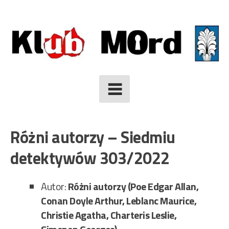
Skip
to
content
Różni autorzy – Siedmiu
detektywów 303/2022
Autor:
Różni autorzy (Poe Edgar Allan,
Conan Doyle Arthur, Leblanc Maurice,
Christie Agatha, Charteris Leslie,