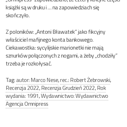
książki są w druku i … na zapowiedziach się
skończyło.
Z poloników: „Antoni Bławatek” jako fikcyjny
właściciel mafijnego konta bankowego.
Ciekawostka: sycylijskie marionetki nie mają
sznurków połączonych z nogami, a żeby „chodziły”
trzeba je rozkołysać.
Tag:
autor: Marco Nese
,
rec.: Robert Żebrowski
,
Recenzja 2022
,
Recenzja Grudzień 2022
,
Rok
wydania: 1991
,
Wydawnictwo: Wydawnictwo
Agencja Omnipress
Nawigacja