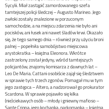
Sycylii. Miał zastąpić zamordowanego szefa
tamtejszej policji śledczej – Augusto Marineo. Jego
zwłoki zostały znalezione w porzuconym
samochodzie, a na miejscu zdarzenia nie było ani
pocisków, ani łusek ani nawet śladów krwi. Okazało
się, że tego samego dnia – również przy użyciu broni
palnej – popełniła samobójstwo miejscowa
arystokratka – księżna Eleonora. Wkrótce
zastrzelony został jedyny, wśród tamtejszych
policjantów, znajomy komisarza z dawnych lat –
Leo De Maria. Cattani osobiście zajął się śledztwem
w sprawie tych trzech zgonów. Pomagał mu w tym
jego zastępca – Altero, a nadzorował go prokurator
Scardona. W sprawie pojawiło się kilka
(nie)ciekawych osób – młody i gniewny mafioso –
Sante Crinna, jego kochanka, narkomanka – księżna