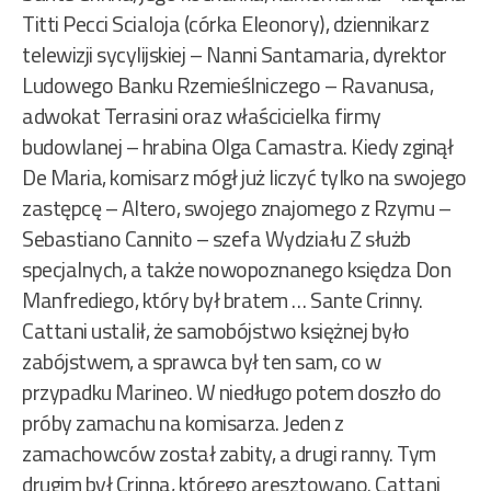
Titti Pecci Scialoja (córka Eleonory), dziennikarz
telewizji sycylijskiej – Nanni Santamaria, dyrektor
Ludowego Banku Rzemieślniczego – Ravanusa,
adwokat Terrasini oraz właścicielka firmy
budowlanej – hrabina Olga Camastra. Kiedy zginął
De Maria, komisarz mógł już liczyć tylko na swojego
zastępcę – Altero, swojego znajomego z Rzymu –
Sebastiano Cannito – szefa Wydziału Z służb
specjalnych, a także nowopoznanego księdza Don
Manfrediego, który był bratem … Sante Crinny.
Cattani ustalił, że samobójstwo księżnej było
zabójstwem, a sprawca był ten sam, co w
przypadku Marineo. W niedługo potem doszło do
próby zamachu na komisarza. Jeden z
zamachowców został zabity, a drugi ranny. Tym
drugim był Crinna, którego aresztowano. Cattani