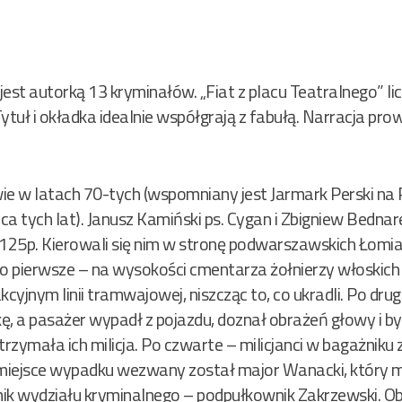
est autorką 13 kryminałów. „Fiat z placu Teatralnego” licz
ytuł i okładka idealnie współgrają z fabułą. Narracja pro
ie w latach 70-tych (wspomniany jest Jarmark Perski na
a tych lat). Janusz Kamiński ps. Cygan i Zbigniew Bednare
 125p. Kierowali się nim w stronę podwarszawskich Łomia
 po pierwsze – na wysokości cmentarza żołnierzy włoskich 
akcyjnym linii tramwajowej, niszcząc to, co ukradli. Po drug
, a pasażer wypadł z pojazdu, doznał obrażeń głowy i by
 zatrzymała ich milicja. Po czwarte – milicjanci w bagażniku
Na miejsce wypadku wezwany został major Wanacki, który m
ik wydziału kryminalnego – podpułkownik Zakrzewski. O