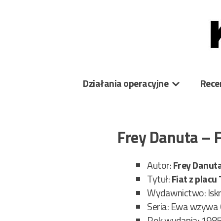
Skip
to
content
Działania operacyjne
Rece
Frey Danuta – 
Autor:
Frey Danut
Tytuł:
Fiat z placu
Wydawnictwo: Isk
Seria: Ewa wzywa 
Rok wydania: 198