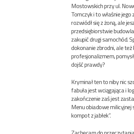
Mostowskich przy ul. Nowot
Tomczyk i to właśnie jego
rozwiódł się z żoną, ale j
przedsiębiorstwie budowlan
zakupić drugi samochód. Sp
dokonanie zbrodni, ale też
profesjonalizmem, pomysłow
dojść prawdy?
Kryminał ten to niby nic s
fabuła jest wciągająca i 
zakończenie zaś jest zast
Menu obiadowe milicyjnej 
kompot z jabłek”.
Zachęcam do przeczytania t