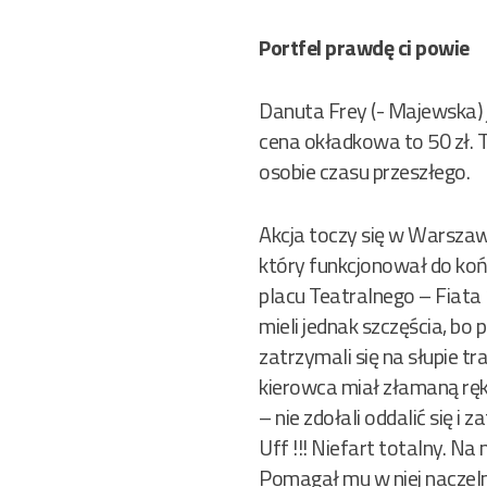
Portfel prawdę ci powie
Danuta Frey (- Majewska) j
cena okładkowa to 50 zł. T
osobie czasu przeszłego.
Akcja toczy się w Warszaw
który funkcjonował do końc
placu Teatralnego – Fiata
mieli jednak szczęścia, bo
zatrzymali się na słupie tr
kierowca miał złamaną rękę
– nie zdołali oddalić się i
Uff !!! Niefart totalny. 
Pomagał mu w niej naczeln