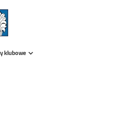
ny klubowe
2