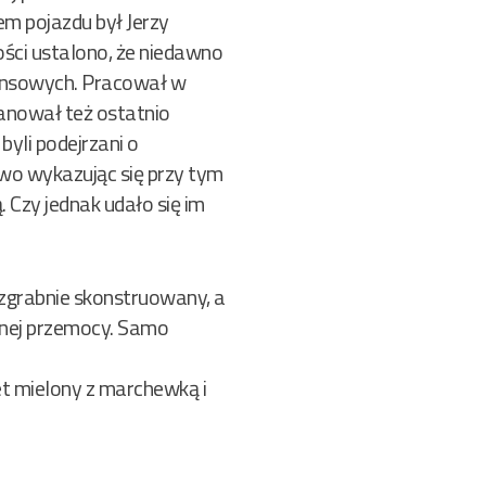
em pojazdu był Jerzy
ści ustalono, że niedawno
inansowych. Pracował w
lanował też ostatnio
byli podejrzani o
ztwo wykazując się przy tym
 Czy jednak udało się im
o zgrabnie skonstruowany, a
rnej przemocy. Samo
et mielony z marchewką i