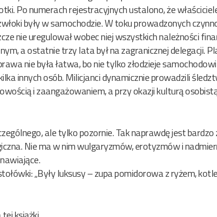
ki. Po numerach rejestracyjnych ustalono, że właściciel
 zwłoki były w samochodzie. W toku prowadzonych czynno
eszcze nie uregulował wobec niej wszystkich należności f
ym, a ostatnie trzy lata był na zagranicznej delegacji. P
rawa nie była łatwa, bo nie tylko złodzieje samochodowi 
 kilka innych osób. Milicjanci dynamicznie prowadzili śled
ością i zaangażowaniem, a przy okazji kulturą osobistą.
zczególnego, ale tylko pozornie. Tak naprawdę jest bardz
logiczna. Nie ma w nim wulgaryzmów, erotyzmów i nadmie
anawiające.
stołówki: „Były luksusy – zupa pomidorowa z ryżem, kotl
ej książki.