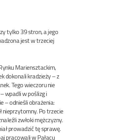
y tylko 39 stron, a jego
wadzona jest w trzeciej
 Rynku Mariensztackim,
k dokonali kradzieży – z
nek. Tego wieczoru nie
– wpadli w poślizg i
ie – odnieśli obrażenia:
ł nieprzytomny. Po trzecie
 znaleźli zwłoki mężczyzny.
iał prowadzić tę sprawę.
baj pracowali w Pałacu