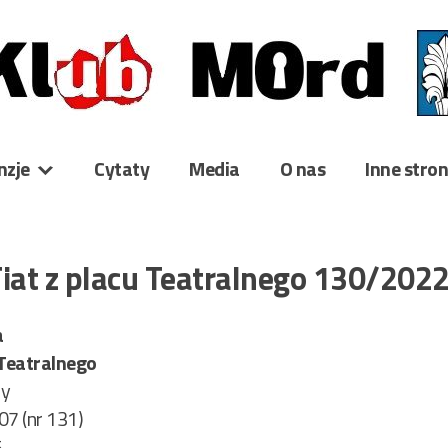
nzje
Cytaty
Media
O nas
Inne stro
Fiat z placu Teatralnego 130/202
a
 Teatralnego
ry
07 (nr 131)
5