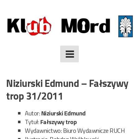
Skip
to
content
Niziurski Edmund – Fałszywy
trop 31/2011
Autor:
Niziurski Edmund
Tytuł:
Fałszywy trop
Wydawnictwo: Biuro Wydawnicze RUCH