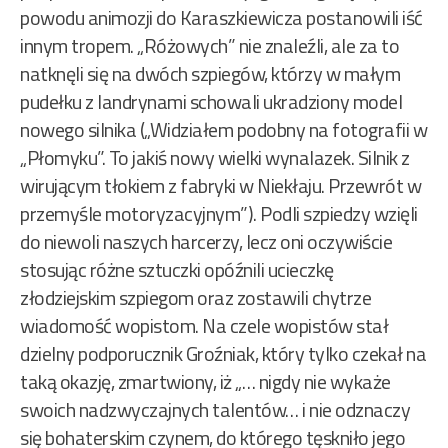
powodu animozji do Karaszkiewicza postanowili iść
innym tropem. „Różowych” nie znaleźli, ale za to
natknęli się na dwóch szpiegów, którzy w małym
pudełku z landrynami schowali ukradziony model
nowego silnika („Widziałem podobny na fotografii w
„Płomyku”. To jakiś nowy wielki wynalazek. Silnik z
wirującym tłokiem z fabryki w Niekłaju. Przewrót w
przemyśle motoryzacyjnym”). Podli szpiedzy wzięli
do niewoli naszych harcerzy, lecz oni oczywiście
stosując różne sztuczki opóźnili ucieczkę
złodziejskim szpiegom oraz zostawili chytrze
wiadomość wopistom. Na czele wopistów stał
dzielny podporucznik Groźniak, który tylko czekał na
taką okazję, zmartwiony, iż „… nigdy nie wykaże
swoich nadzwyczajnych talentów… i nie odznaczy
się bohaterskim czynem, do którego tęskniło jego