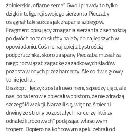
żołnierskie, ofiarne serce”. Gwoli prawdy to tylko
dzięki inteligencji swojego sierżanta Pieczaby
osiągnął taki sukces jak złapanie szpiegów.
Fragment opisujący zmagania sierżanta z sennością
po dwóch nocach służby należy do najlepszych w
opowiadaniu. Coś nie najlepiej z bystrością
podporucznika, skoro zaspany Pieczaba musiał za
niego rozwiązać zagadkę zagadkowych śladów
pozostawionych przez harcerzy. Ale co dwie głowy
to nie jedna…
Biszkopt i Jęczyk zostali uwolnieni, szpiedzy ujęci, ale
nasi bohaterowie obiecali wopistom, że nie zdradzą
szczegółów akcji. Narazili się, więc na śmiech i
drwiny ze strony pozostałych harcerzy, którzy
odnaleźli „różowych” podążając właściwym
tropem. Dopiero na końcowym apelu zebrali od