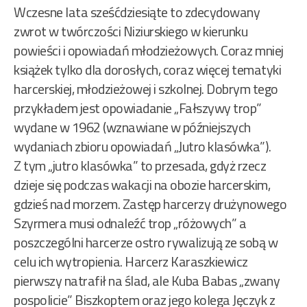
Wczesne lata sześćdziesiąte to zdecydowany
zwrot w twórczości Niziurskiego w kierunku
powieści i opowiadań młodzieżowych. Coraz mniej
książek tylko dla dorosłych, coraz więcej tematyki
harcerskiej, młodzieżowej i szkolnej. Dobrym tego
przykładem jest opowiadanie „Fałszywy trop”
wydane w 1962 (wznawiane w późniejszych
wydaniach zbioru opowiadań „Jutro klasówka”).
Z tym „jutro klasówka” to przesada, gdyż rzecz
dzieje się podczas wakacji na obozie harcerskim,
gdzieś nad morzem. Zastęp harcerzy drużynowego
Szyrmera musi odnaleźć trop „różowych” a
poszczególni harcerze ostro rywalizują ze sobą w
celu ich wytropienia. Harcerz Karaszkiewicz
pierwszy natrafił na ślad, ale Kuba Babas „zwany
pospolicie” Biszkoptem oraz jego kolega Jęczyk z