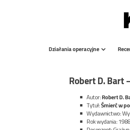
Skip
to
content
Działania operacyjne
Rece
Robert D. Bart
Autor:
Robert D.
B
Tytuł:
Śmierć w po
Wydawnictwo: Wy
Rok wydania: 198
Recenzent: Graży