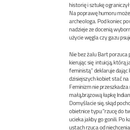
historię i sztukę ograniczy
Na poprawę humoru możemy
archeologa. Pod koniec pow
nadzieje ze docenią wybor
użycie węgla czy gazu psu
Nie bez żalu Bart porzuca
kierując się intuicją, któ
feministą” deklaruje dają
dzisiejszych kobiet stać na
Feminizm nie przeszkadza 
małą,brązową łapkę Indiank
Domyślacie się, skąd poch
obietnice typu:”rzucę do t
ucieka jakby go gonili. P
ustach rzuca od niechcenia