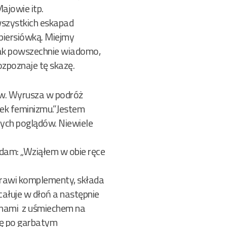
Majowie itp.
szystkich eskapad
 piersiówką. Miejmy
Jak powszechnie wiadomo,
zpoznaje tę skazę.
jów. Wyrusza w podróż
utek feminizmu.”Jestem
nych poglądów. Niewiele
dam: „Wziąłem w obie ręce
 prawi komplementy, składa
 całuje w dłoń a następnie
tynami z uśmiechem na
się po garbatym