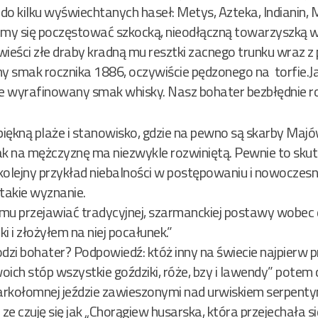
ł do kilku wyświechtanych haseł: Metys, Azteka, Indianin, 
 się poczęstować szkocką, nieodłączną towarzyszką w
ieści złe draby kradną mu resztki zacnego trunku wraz z
ny smak rocznika 1886, oczywiście pędzonego na torfie.
je wyrafinowany smak whisky. Nasz bohater bezbłędnie ro
 piękną plaże i stanowisko, gdzie na pewno są skarby Ma
rą jak na mężczyznę ma niezwykle rozwiniętą. Pewnie to sk
c kolejny przykład niebalności w postępowaniu i nowoczes
 takie wyznanie.
mu przejawiać tradycyjnej, szarmanckiej postawy wobec 
i i złożyłem na niej pocałunek.”
odzi bohater? Podpowiedź: któż inny na świecie najpierw
woich stóp wszystkie goździki, róże, bzy i lawendy” potem
o karkołomnej jeździe zawieszonymi nad urwiskiem serpen
 ze czuję się jak „Chorągiew husarska, która przejechała 