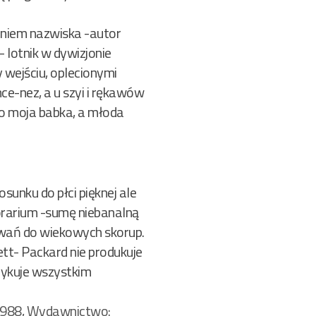
ieniem nazwiska -autor
 – lotnik w dywizjonie
 wejściu, oplecionymi
nce-nez, a u szyi i rękawów
 to moja babka, a młoda
sunku do płci pięknej ale
orarium -sumę niebanalną
wań do wiekowych skorup.
ett- Packard nie produkuje
dykuje wszystkim
1988
,
Wydawnictwo: