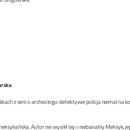
arska
żkach z serii o archeologu-detektywie policja niemal na 
eksykańska. Autor nie wysilił się i i niebanalny Meksyk, j