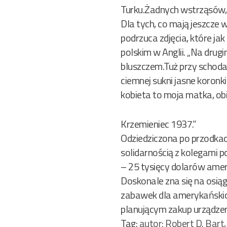
Turku.Żadnych wstrząsów,
Dla tych, co mają jeszcze 
podrzuca zdjęcia, które jak 
polskim w Anglii. „Na drug
bluszczem.Tuż przy schodach
ciemnej sukni jasne koronk
kobieta to moja matka, obi
Krzemieniec 1937.”
Odziedziczona po przodkach
solidarnością z kolegami 
– 25 tysięcy dolarów ame
Doskonale zna się na osiąg
zabawek dla amerykańskich
planującym zakup urządzeni
Tag:
autor: Robert D. Bart