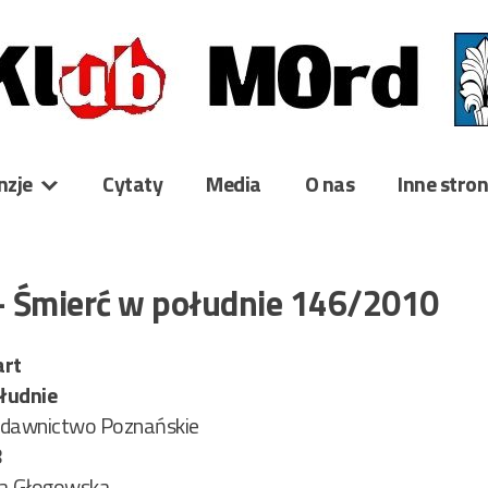
nzje
Cytaty
Media
O nas
Inne stro
 – Śmierć w południe 146/2010
art
łudnie
dawnictwo Poznańskie
8
na Głogowska