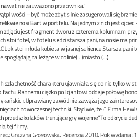
 nawet nie zauważono przeciwnika.”
wątpliwości – być może zbyt silnie zasugerowali się brzm
relikwie nosi Bart w portfelu. Na jednym z nich jest ojciec
im zdjęciu jest fragment dworu z czterema kolumnami przy
 stoi fotel, w fotelu siedzi starsza pani, na nosie ma pri
i.Obok stoi młoda kobieta w jasnej sukience.Starsza pani
e spoglądają na leżące w dolinie(…)miasto.(…)
 szlachetność charakteru ujawniała się do nie tylko w sto
po fachu.Rannemu ciężko policjantowi oddaje połowę hon
rykańskich.Uprawiany zawód nie zawęża jego zaintereso
nięciach nowoczesnej techniki. Stąd wie, że :” Firma Hewl
 przedszkolaków trenujące gry wojenne”.To odkrycie de
a tej firmy.
,
rec.: Grażyna Głogowska
,
Recenzja 2010
,
Rok wydania: 