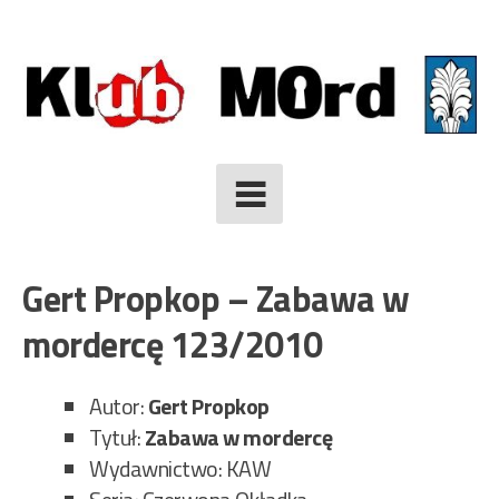
Skip
to
content
Gert Propkop – Zabawa w
mordercę 123/2010
Autor:
Gert Propkop
Tytuł:
Zabawa w mordercę
Wydawnictwo: KAW