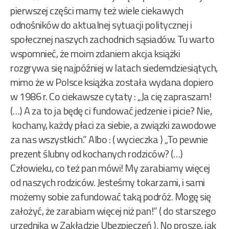
pierwszej części mamy też wiele ciekawych
odnośników do aktualnej sytuacji politycznej i
społecznej naszych zachodnich sąsiadów. Tu warto
wspomnieć, że moim zdaniem akcja książki
rozgrywa się najpóźniej w latach siedemdziesiątych,
mimo że w Polsce książka została wydana dopiero
w 1986 r. Co ciekawsze cytaty : „Ja cię zapraszam!
(…) A za to ja będę ci fundować jedzenie i picie? Nie,
kochany, każdy płaci za siebie, a związki zawodowe
za nas wszystkich.” Albo : ( wycieczka ) „To pewnie
prezent ślubny od kochanych rodziców? (…)
Człowieku, co też pan mówi! My zarabiamy więcej
od naszych rodziców. Jesteśmy tokarzami, i sami
możemy sobie zafundować taką podróż. Mogę się
założyć, że zarabiam więcej niż pan!” ( do starszego
urzędnika w Zakładzie Ubezpieczeń ). No proszę, jak