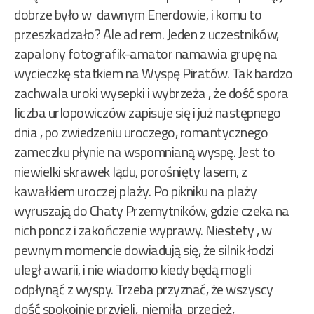
dobrze było w dawnym Enerdowie, i komu to
przeszkadzało? Ale ad rem. Jeden z uczestników,
zapalony fotografik-amator namawia grupę na
wycieczkę statkiem na Wyspę Piratów. Tak bardzo
zachwala uroki wysepki i wybrzeża , że dość spora
liczba urlopowiczów zapisuje się i już następnego
dnia , po zwiedzeniu uroczego, romantycznego
zameczku płynie na wspomnianą wyspę. Jest to
niewielki skrawek lądu, porośnięty lasem, z
kawałkiem uroczej plaży. Po pikniku na plaży
wyruszają do Chaty Przemytników, gdzie czeka na
nich poncz i zakończenie wyprawy. Niestety , w
pewnym momencie dowiadują się, że silnik łodzi
uległ awarii, i nie wiadomo kiedy będą mogli
odpłynąć z wyspy. Trzeba przyznać, że wszyscy
dość spokojnie przyjęli, niemiłą przecież,