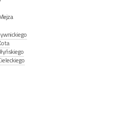
Mejza
zywnickiego
Kota
łyńskiego
ieleckiego