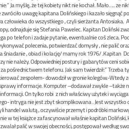
:” Ja myślę, że tej kobiety nikt nie kochał. Mało….. ze nikt j
 zwróciło uwagę kapitana Dolińskiego i kazało sięgnąć po
człowieka do wszystkiego , czyli sierżanta Antosiaka. A
opy, odnajduje się Stefania Pawelec. Kapitan Doliński z
a po telefon i zadaje pytanie, ewentualnie coś zleca. P
ykonywać polecenia, potwierdzać domysły , nie palić oraz
 śniadanie , obiad i kolację/ mamy rok 1976/ .Kapitan Doliń
zy nie należy. Odpowiedniej postury i gabarytów ceni so
ć za pośrednictwem telefonu. Jak sam twierdził:” Trzeba ty
 kierować zespołem- dowodził w gronie kolegów.-Wtedy z
sprawy informacje. Komputer –dodawał zwykle –także nie 
nformacji. On tylko robi z nich właściwy użytek i wyciąga 
zego- intryga nie jest zbyt skomplikowana . Jest wszystk
zyli handel walutą , oczywiście przemyt i podróbki marko
e w tej książce zafascynował właśnie kapitan Doliński, k
 pozwalał palić w swojej obecności, postępował według swo