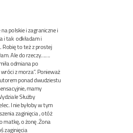
a polskie i zagraniczne i
a i tak odkładam i
Robię to też z prostej
łam. Ale do rzeczy…….
 miła odmiana po
 wróci z morza”. Ponieważ
n autorem ponad dwudziestu
 sensacyjnie, mamy
Wydziale Służby
lec. I nie byłoby w tym
zenia zaginięcia , otóż
 o matkę, o żonę .Żona
ś zaginięcia