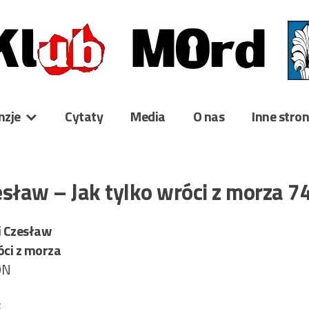
nzje
Cytaty
Media
O nas
Inne stro
esław – Jak tylko wróci z morza 
i Czesław
óci z morza
ON
6