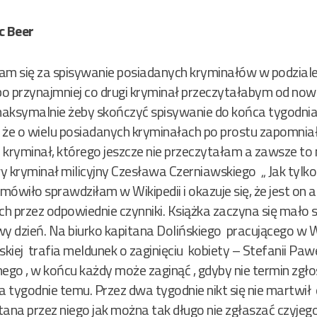
ic Beer
am się za spisywanie posiadanych kryminałów w podziale n
o bo przynajmniej co drugi kryminał przeczytałabym od now
maksymalnie żeby skończyć spisywanie do końca tygodnia. 
 , że o wielu posiadanych kryminałach po prostu zapomnia
 kryminał, którego jeszcze nie przeczytałam a zawsze to
y kryminał milicyjny Czesława Czerniawskiego „ Jak tylko
 mówiło sprawdziłam w Wikipedii i okazuje się, że jest o
h przez odpowiednie czynniki. Książka zaczyna się mało
owy dzień. Na biurko kapitana Dolińskiego pracującego w 
iej trafia meldunek o zaginięciu kobiety – Stefanii Pawe
ego , w końcu każdy może zaginąć , gdyby nie termin zgłos
 tygodnie temu. Przez dwa tygodnie nikt się nie martwił
ana przez niego jak można tak długo nie zgłaszać czyjego