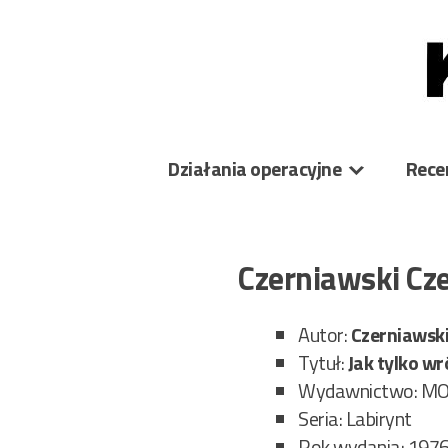
Skip
to
content
Działania operacyjne
Rece
Czerniawski Cz
Autor:
Czerniawsk
Tytuł:
Jak tylko wr
Wydawnictwo: M
Seria: Labirynt
Rok wydania: 197