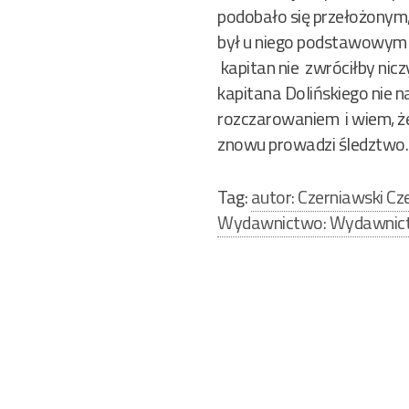
podobało się przełożonym, 
był u niego podstawowym 
kapitan nie zwróciłby nicz
kapitana Dolińskiego nie n
rozczarowaniem i wiem, że j
znowu prowadzi śledztwo.
Tag:
autor: Czerniawski C
Wydawnictwo: Wydawni
Nawigacja
wpisu