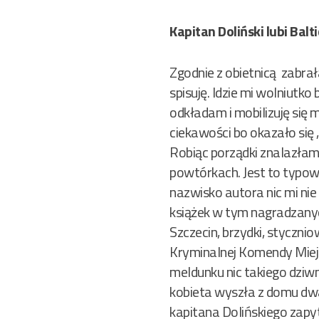
Kapitan Doliński lubi Balt
Zgodnie z obietnicą zabrał
spisuję. Idzie mi wolniutk
odkładam i mobilizuję się 
ciekawości bo okazało się
Robiąc porządki znalazłam
powtórkach. Jest to typow
nazwisko autora nic mi nie
książek w tym nagradzanyc
Szczecin, brzydki, styczni
Kryminalnej Komendy Miejsk
meldunku nic takiego dziwn
kobieta wyszła z domu dwa
kapitana Dolińskiego zapyt