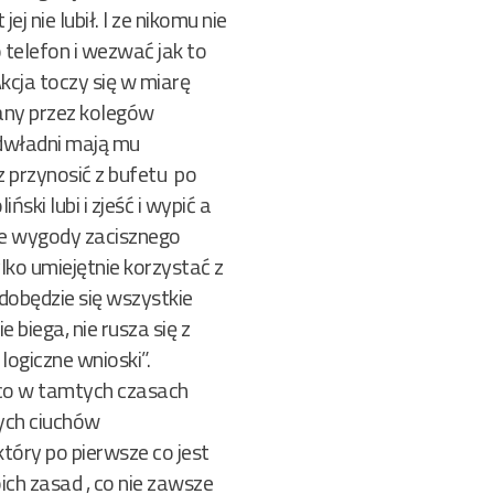
ej nie lubił. I ze nikomu nie
 telefon i wezwać jak to
kcja toczy się w miarę
wany przez kolegów
odwładni mają mu
 przynosić z bufetu po
ski lubi i zjeść i wypić a
bie wygody zacisznego
lko umiejętnie korzystać z
dobędzie się wszystkie
biega, nie rusza się z
logiczne wnioski”.
o co w tamtych czasach
wych ciuchów
tóry po pierwsze co jest
ich zasad , co nie zawsze