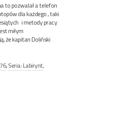
na to pozwalał a telefon
topów dla każdego , taki
iesiątych i metody pracy
jest miłym
ą, że kapitan Doliński
976
,
Seria: Labirynt
,