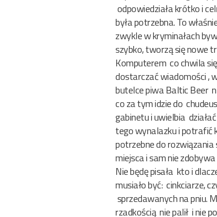
odpowiedziała krótko i celnie
była potrzebna. To właśnie
zwykle w kryminałach bywa 
szybko, tworzą się nowe tr
Komputerem co chwila sięg
dostarczać wiadomości , w
butelce piwa Baltic Beer na
co za tym idzie do chudeus
gabinetu i uwielbia działa
tego wynalazku i potrafić
potrzebne do rozwiązania 
miejsca i sam nie zdobywa i
Nie będę pisała kto i dlac
musiało być: cinkciarze, c
sprzedawanych na pniu. Mni
rzadkością nie palił i nie