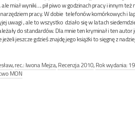
ale miał wyniki…. pił piwo w godzinach pracy i innym też 
narzędziem pracy. W dobie telefonów komórkowych i lap
yjej uwagi , ale to wszystko działo się w latach siedemdz
ależały do standardów. Dla mnie ten kryminał i ten autor 
eżeli jeszcze gdzieś znajdę jego książki to sięgnę z nadziej
zesław
,
rec.: Iwona Mejza
,
Recenzja 2010
,
Rok wydania: 1
ctwo MON