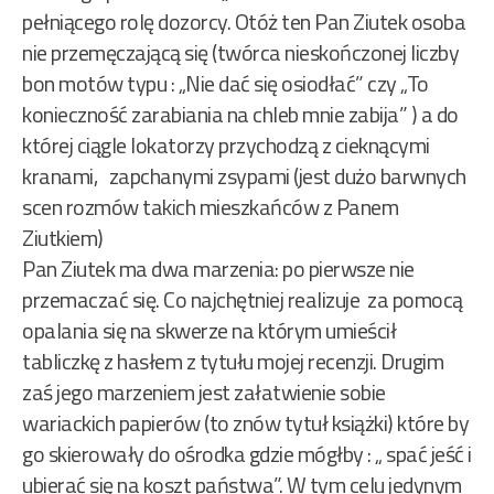
pełniącego rolę dozorcy. Otóż ten Pan Ziutek osoba
nie przemęczającą się (twórca nieskończonej liczby
bon motów typu : „Nie dać się osiodłać” czy „To
konieczność zarabiania na chleb mnie zabija” ) a do
której ciągle lokatorzy przychodzą z cieknącymi
kranami, zapchanymi zsypami (jest dużo barwnych
scen rozmów takich mieszkańców z Panem
Ziutkiem)
Pan Ziutek ma dwa marzenia: po pierwsze nie
przemaczać się. Co najchętniej realizuje za pomocą
opalania się na skwerze na którym umieścił
tabliczkę z hasłem z tytułu mojej recenzji. Drugim
zaś jego marzeniem jest załatwienie sobie
wariackich papierów (to znów tytuł książki) które by
go skierowały do ośrodka gdzie mógłby : „ spać jeść i
ubierać się na koszt państwa”. W tym celu jedynym