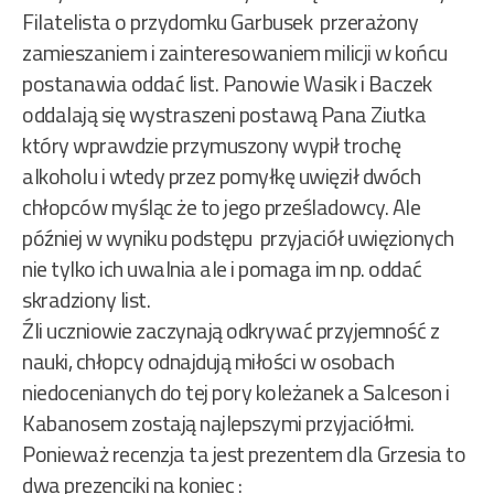
Filatelista o przydomku Garbusek przerażony
zamieszaniem i zainteresowaniem milicji w końcu
postanawia oddać list. Panowie Wasik i Baczek
oddalają się wystraszeni postawą Pana Ziutka
który wprawdzie przymuszony wypił trochę
alkoholu i wtedy przez pomyłkę uwięził dwóch
chłopców myśląc że to jego prześladowcy. Ale
później w wyniku podstępu przyjaciół uwięzionych
nie tylko ich uwalnia ale i pomaga im np. oddać
skradziony list.
Źli uczniowie zaczynają odkrywać przyjemność z
nauki, chłopcy odnajdują miłości w osobach
niedocenianych do tej pory koleżanek a Salceson i
Kabanosem zostają najlepszymi przyjaciółmi.
Ponieważ recenzja ta jest prezentem dla Grzesia to
dwa prezenciki na koniec :