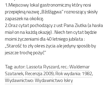
1.Miejscowy lokal gastronomiczny który nosi
przepiękną nazwę „Bźdźągwa” roznoszący skisły
zapaszek na okolicę.
2.Oraz cytat pochodzący z ust Pana Ziutka (a hasła
miał on na każdą okazję) . Niech ten cytat będzie
moimi życzeniami dla 40 letniego jubilata :
„Starość to zły okres życia ale jedyny sposób by
jeszcze trochę pożyć”
Tag:
autor: Lassota Ryszard
,
rec.: Waldemar
Szatanek
,
Recenzja 2009
,
Rok wydania: 1982
,
Wydawnictwo: Wydawnictwo Iskry
Nawigacja
wpisu