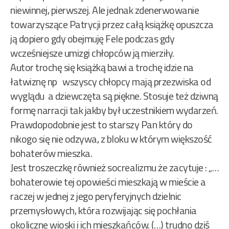
niewinnej, pierwszej. Ale jednak zdenerwowanie
towarzyszące Patrycji przez całą książkę opuszcza
ją dopiero gdy obejmuję Fele podczas gdy
wcześniejsze umizgi chłopców ją mierziły.
Autor trochę się książką bawi a trochę idzie na
łatwiznę np wszyscy chłopcy mają przezwiska od
wyglądu a dziewczęta są piękne. Stosuje też dziwną
formę narracji tak jakby był uczestnikiem wydarzeń.
Prawdopodobnie jest to starszy Pan który do
nikogo się nie odzywa, z bloku w którym większość
bohaterów mieszka.
Jest troszeczkę również socrealizmu że zacytuje : „…
bohaterowie tej opowieści mieszkają w mieście a
raczej w jednej z jego peryferyjnych dzielnic
przemysłowych, która rozwijając się pochłania
okoliczne wioski i ich mieszkańców. (…) trudno dziś