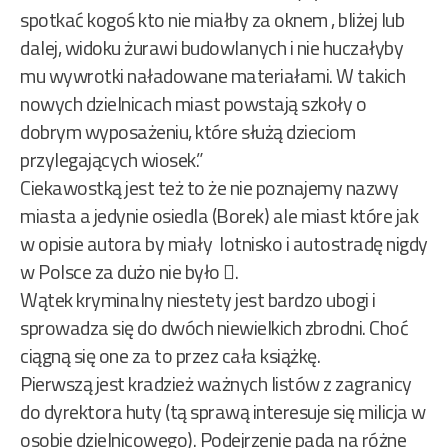
spotkać kogoś kto nie miałby za oknem , bliżej lub
dalej, widoku żurawi budowlanych i nie huczałyby
mu wywrotki naładowane materiałami. W takich
nowych dzielnicach miast powstają szkoły o
dobrym wyposażeniu, które służą dzieciom
przylegających wiosek.”
Ciekawostką jest też to że nie poznajemy nazwy
miasta a jedynie osiedla (Borek) ale miast które jak
w opisie autora by miały lotnisko i autostradę nigdy
w Polsce za dużo nie było .
Wątek kryminalny niestety jest bardzo ubogi i
sprowadza się do dwóch niewielkich zbrodni. Choć
ciągną się one za to przez cała książkę.
Pierwszą jest kradzież ważnych listów z zagranicy
do dyrektora huty (tą sprawą interesuje się milicja w
osobie dzielnicowego). Podejrzenie pada na różne