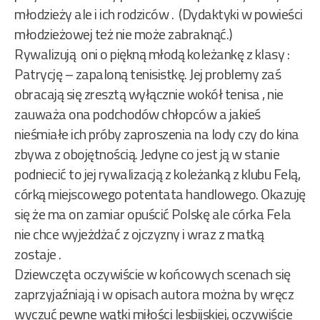
młodzieży ale i ich rodziców . (Dydaktyki w powieści
młodzieżowej też nie może zabraknąć.)
Rywalizują oni o piękną młodą koleżankę z klasy :
Patrycję – zapaloną tenisistkę. Jej problemy zaś
obracają się zresztą wyłącznie wokół tenisa , nie
zauważa ona podchodów chłopców a jakieś
nieśmiałe ich próby zaproszenia na lody czy do kina
zbywa z obojętnością. Jedyne co jest ją w stanie
podniecić to jej rywalizacją z koleżanką z klubu Felą,
córką miejscowego potentata handlowego. Okazuję
się że ma on zamiar opuścić Polskę ale córka Fela
nie chce wyjeżdżać z ojczyzny i wraz z matką
zostaje .
Dziewczęta oczywiście w końcowych scenach się
zaprzyjaźniają i w opisach autora można by wręcz
wyczuć pewne wątki miłości lesbijskiej, oczywiście