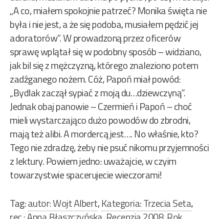
„A co, miałem spokojnie patrzeć? Monika święta nie
była i nie jest, a że się podoba, musiałem pędzić jej
adoratorów”. W prowadzoną przez oficerów
sprawę wplątał się w podobny sposób – widziano,
jak bil się z mężczyzną, którego znaleziono potem
zadźganego nożem. Cóż, Papoń miał powód:
„Bydlak zaczął sypiać z moją du…dziewczyną”.
Jednak obaj panowie – Czermień i Papoń – choć
mieli wystarczająco dużo powodów do zbrodni,
mają też alibi. A mordercą jest…. No właśnie, kto?
Tego nie zdradzę, żeby nie psuć nikomu przyjemności
z lektury. Powiem jedno: uważajcie, w czyim
towarzystwie spacerujecie wieczorami!
Tag:
autor: Wojt Albert
,
Kategoria: Trzecia Seta
,
rec.: Anna Błaszczyńska
,
Recenzja 2008
,
Rok