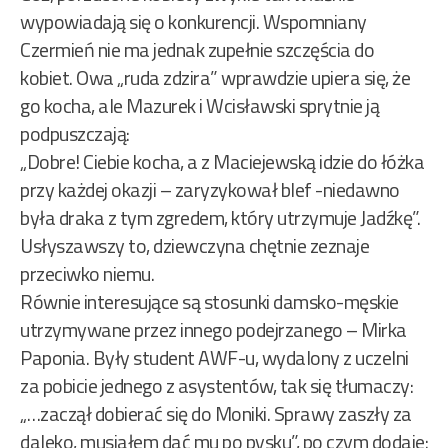
wypowiadają się o konkurencji. Wspomniany
Czermień nie ma jednak zupełnie szczęścia do
kobiet. Owa „ruda zdzira” wprawdzie upiera się, że
go kocha, ale Mazurek i Wcisławski sprytnie ją
podpuszczają:
„Dobre! Ciebie kocha, a z Maciejewską idzie do łóżka
przy każdej okazji – zaryzykował blef -niedawno
była draka z tym zgredem, który utrzymuje Jadźkę”.
Usłyszawszy to, dziewczyna chętnie zeznaje
przeciwko niemu.
Równie interesujące są stosunki damsko-męskie
utrzymywane przez innego podejrzanego – Mirka
Paponia. Były student AWF-u, wydalony z uczelni
za pobicie jednego z asystentów, tak się tłumaczy:
„…zaczął dobierać się do Moniki. Sprawy zaszły za
daleko, musiałem dać mu po pysku”, po czym dodaje: