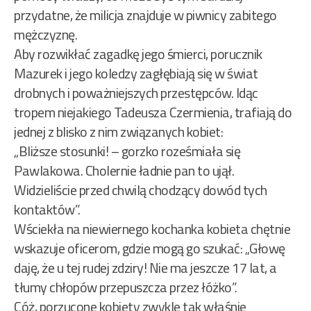
przydatne, że milicja znajduje w piwnicy zabitego
mężczyznę.
Aby rozwikłać zagadkę jego śmierci, porucznik
Mazurek i jego koledzy zagłębiają się w świat
drobnych i poważniejszych przestępców. Idąc
tropem niejakiego Tadeusza Czermienia, trafiają do
jednej z blisko z nim związanych kobiet:
„Bliższe stosunki! – gorzko roześmiała się
Pawlakowa. Cholernie ładnie pan to ujął.
Widzieliście przed chwilą chodzący dowód tych
kontaktów”.
Wściekła na niewiernego kochanka kobieta chętnie
wskazuje oficerom, gdzie mogą go szukać: „Głowę
daję, że u tej rudej zdziry! Nie ma jeszcze 17 lat, a
tłumy chłopów przepuszcza przez łóżko”.
Cóż, porzucone kobiety zwykle tak właśnie