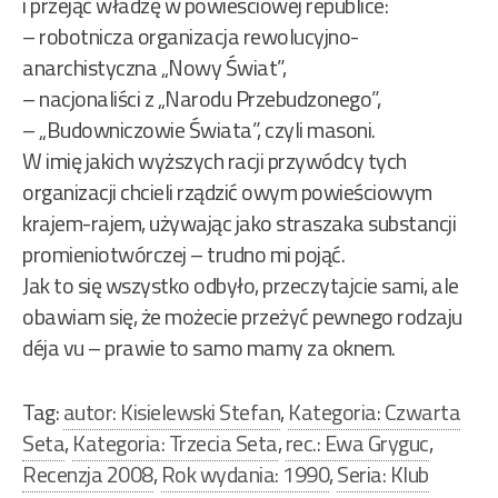
i przejąć władzę w powieściowej republice:
– robotnicza organizacja rewolucyjno-
anarchistyczna „Nowy Świat”,
– nacjonaliści z „Narodu Przebudzonego”,
– „Budowniczowie Świata”, czyli masoni.
W imię jakich wyższych racji przywódcy tych
organizacji chcieli rządzić owym powieściowym
krajem-rajem, używając jako straszaka substancji
promieniotwórczej – trudno mi pojąć.
Jak to się wszystko odbyło, przeczytajcie sami, ale
obawiam się, że możecie przeżyć pewnego rodzaju
déja vu – prawie to samo mamy za oknem.
Tag:
autor: Kisielewski Stefan
,
Kategoria: Czwarta
Seta
,
Kategoria: Trzecia Seta
,
rec.: Ewa Gryguc
,
Recenzja 2008
,
Rok wydania: 1990
,
Seria: Klub