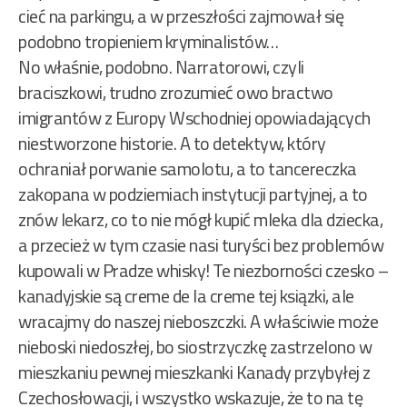
cieć na parkingu, a w przeszłości zajmował się
podobno tropieniem kryminalistów…
No właśnie, podobno. Narratorowi, czyli
braciszkowi, trudno zrozumieć owo bractwo
imigrantów z Europy Wschodniej opowiadających
niestworzone historie. A to detektyw, który
ochraniał porwanie samolotu, a to tancereczka
zakopana w podziemiach instytucji partyjnej, a to
znów lekarz, co to nie mógł kupić mleka dla dziecka,
a przecież w tym czasie nasi turyści bez problemów
kupowali w Pradze whisky! Te niezborności czesko –
kanadyjskie są creme de la creme tej ksiązki, ale
wracajmy do naszej nieboszczki. A właściwie może
nieboski niedoszłej, bo siostrzyczkę zastrzelono w
mieszkaniu pewnej mieszkanki Kanady przybyłej z
Czechosłowacji, i wszystko wskazuje, że to na tę