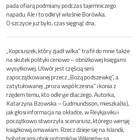
pada ofiarą podmiany podczas tajemniczego
napadu. Ale i to odkrył właśnie Borówka.
O szczycie już było, czas sięgnąć dna.
„Kopciuszek, który zjadł wilka” trafił do mnie także
na skutek polityki cenowo – obniżkowej księgarni
wysyłkowej. Utwór jest częścią serii
zapoczątkowanej przecz „Bożą podszewkę”, a
zatytułowanej „proza współczesna” i konia z
rzędem temu, kto odkryje dlaczego. Autorka,
Katarzyna Bzowska – Gudmundsson, mieszka(ła),
jak głosi informacja na okładce, w Reykjaviku i
początkowo stworzyła scenariusz, którego wersję
książkową omawiam. Rzecz dzieje się na Islandii,
bohaterami obok potomków Wikingów są