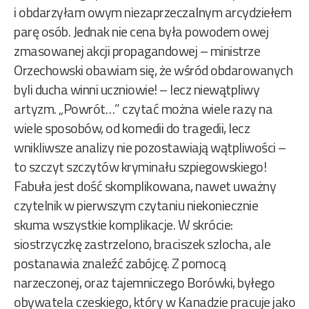
i obdarzyłam owym niezaprzeczalnym arcydziełem
parę osób. Jednak nie cena była powodem owej
zmasowanej akcji propagandowej – ministrze
Orzechowski obawiam się, że wśród obdarowanych
byli ducha winni uczniowie! – lecz niewątpliwy
artyzm. „Powrót…” czytać można wiele razy na
wiele sposobów, od komedii do tragedii, lecz
wnikliwsze analizy nie pozostawiają wątpliwości –
to szczyt szczytów kryminału szpiegowskiego!
Fabuła jest dość skomplikowana, nawet uważny
czytelnik w pierwszym czytaniu niekoniecznie
skuma wszystkie komplikacje. W skrócie:
siostrzyczkę zastrzelono, braciszek szlocha, ale
postanawia znaleźć zabójcę. Z pomocą
narzeczonej, oraz tajemniczego Borówki, byłego
obywatela czeskiego, który w Kanadzie pracuje jako