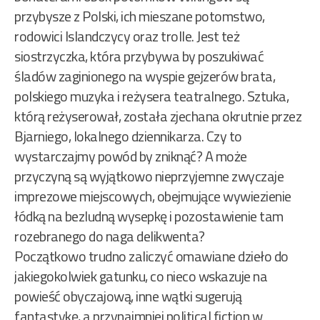
przybysze z Polski, ich mieszane potomstwo,
rodowici Islandczycy oraz trolle. Jest też
siostrzyczka, która przybywa by poszukiwać
śladów zaginionego na wyspie gejzerów brata,
polskiego muzyka i reżysera teatralnego. Sztuka,
którą reżyserował, została zjechana okrutnie przez
Bjarniego, lokalnego dziennikarza. Czy to
wystarczajmy powód by zniknąć? A może
przyczyną są wyjątkowo nieprzyjemne zwyczaje
imprezowe miejscowych, obejmujące wywiezienie
łódką na bezludną wysepkę i pozostawienie tam
rozebranego do naga delikwenta?
Początkowo trudno zaliczyć omawiane dzieło do
jakiegokolwiek gatunku, co nieco wskazuje na
powieść obyczajową, inne wątki sugerują
fantastykę, a przynajmniej political fiction w