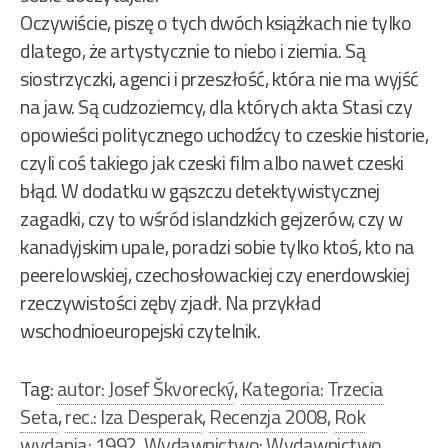
Oczywiście, piszę o tych dwóch książkach nie tylko
dlatego, że artystycznie to niebo i ziemia. Są
siostrzyczki, agenci i przeszłość, która nie ma wyjść
na jaw. Są cudzoziemcy, dla których akta Stasi czy
opowieści politycznego uchodźcy to czeskie historie,
czyli coś takiego jak czeski film albo nawet czeski
błąd. W dodatku w gąszczu detektywistycznej
zagadki, czy to wśród islandzkich gejzerów, czy w
kanadyjskim upale, poradzi sobie tylko ktoś, kto na
peerelowskiej, czechosłowackiej czy enerdowskiej
rzeczywistości zęby zjadł. Na przykład
wschodnioeuropejski czytelnik.
Tag:
autor: Josef Škvorecký
,
Kategoria: Trzecia
Seta
,
rec.: Iza Desperak
,
Recenzja 2008
,
Rok
wydania: 1992
,
Wydawnictwo: Wydawnictwo