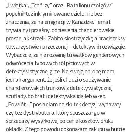
„Lwiątka”, „Tchórzy” oraz „Batalionu czołgów”
popełnił też inkryminowane dzieło, nie bez
znaczenia, że na emigracji w Kanadzie. Temat
trywialny i przaśny, odniesienia chandlerowskie
proste jak strzelił. Zabito siostrzyczkę a braciszek w
towarzystwie narzeczonej – detektywki rozwiązuje.
Wybaczcie, że nie rozwinę tu wątków genderowych
odwrócenia typowych ról płciowych w
detektywistycznej grze. Na swoją obronę mam
jednak argument, że jeśli chodzi o spożywanie
chandlerowskich trunków z detektywistycznej
szuflady, bo brat i detektywka idą łeb w łeb.
„Powrót…” posiadłam na skutek decyzji wydawcy
czy też dystrybutora, który spuszczał go w
sprzedaży wysyłkowej po cenie kosztów druku
okładki. Z tego powodu dokonałam zakupu w hurcie