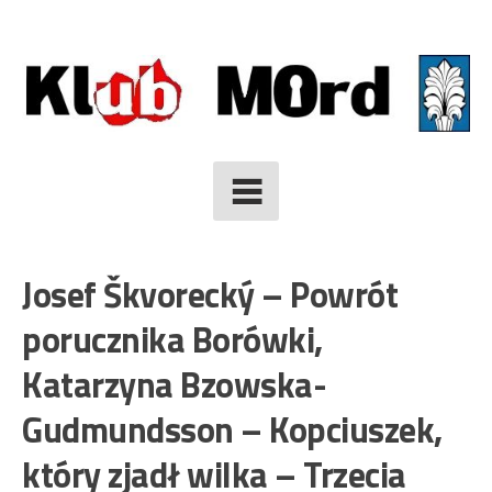
Skip
to
content
Josef Škvorecký – Powrót
porucznika Borówki,
Katarzyna Bzowska-
Gudmundsson – Kopciuszek,
który zjadł wilka – Trzecia