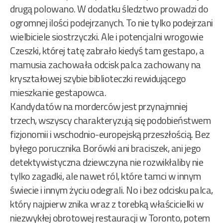
drugą polowano. W dodatku śledztwo prowadzi do
ogromnej ilości podejrzanych. To nie tylko podejrzani
wielbiciele siostrzyczki. Ale i potencjalni wrogowie
Czeszki, której tatę zabrało kiedyś tam gestapo, a
mamusia zachowała odcisk palca zachowany na
kryształowej szybie biblioteczki rewidującego
mieszkanie gestapowca.
Kandydatów na morderców jest przynajmniej
trzech, wszyscy charakteryzują się podobieństwem
fizjonomii i wschodnio-europejską przeszłością. Bez
byłego porucznika Borówki ani braciszek, ani jego
detektywistyczna dziewczyna nie rozwikłaliby nie
tylko zagadki, ale nawet ról, które tamci w innym
świecie i innym życiu odegrali. No i bez odcisku palca,
który najpierw znika wraz z torebką właścicielki w
niezwykłej obrotowej restauracji w Toronto, potem