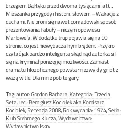
brzegiem Bałtyku przed dwoma tysiącami lat)…
Mieszanka przygody i historii, słowem – Wakacje z
duchami. Nie broni się nawet conradowski sposób
prezentowania fabuły – niczym opowieści
Marlowe’a. W dodatku trup pojawia się na 90
stronie, co jest niewybaczalnym błędem. Przykro
czytać jak bardzo inteligenta skądinąd autorka sili
się na kryminał poniżej jej możliwości. Zamiast
dramatu filozoficznego powstał niezwykły gniot z
wazą w tle. Dla mnie pobite gary.
Tag:
autor: Gordon Barbara
,
Kategoria: Trzecia
Seta
,
rec.: Remigiusz Kociołek aka Komisarz
Kociołek
,
Recenzja 2008
,
Rok wydania: 1974
,
Seria:
Klub Srebrnego Klucza
,
Wydawnictwo:
Wydawnictwo Iskry