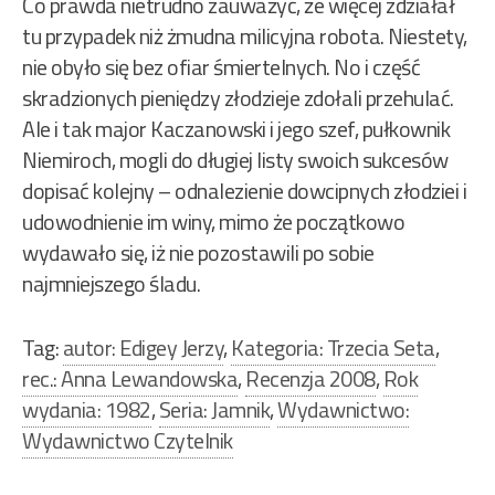
Co prawda nietrudno zauważyć, że więcej zdziałał
tu przypadek niż żmudna milicyjna robota. Niestety,
nie obyło się bez ofiar śmiertelnych. No i część
skradzionych pieniędzy złodzieje zdołali przehulać.
Ale i tak major Kaczanowski i jego szef, pułkownik
Niemiroch, mogli do długiej listy swoich sukcesów
dopisać kolejny – odnalezienie dowcipnych złodziei i
udowodnienie im winy, mimo że początkowo
wydawało się, iż nie pozostawili po sobie
najmniejszego śladu.
Tag:
autor: Edigey Jerzy
,
Kategoria: Trzecia Seta
,
rec.: Anna Lewandowska
,
Recenzja 2008
,
Rok
wydania: 1982
,
Seria: Jamnik
,
Wydawnictwo:
Wydawnictwo Czytelnik