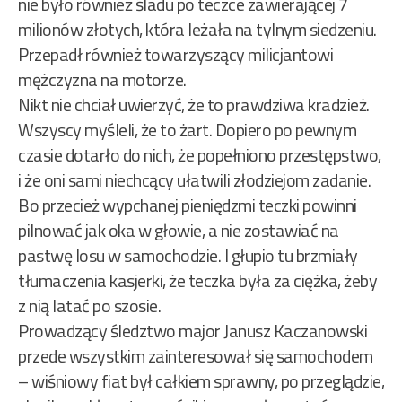
nie było również śladu po teczce zawierającej 7
milionów złotych, która leżała na tylnym siedzeniu.
Przepadł również towarzyszący milicjantowi
mężczyzna na motorze.
Nikt nie chciał uwierzyć, że to prawdziwa kradzież.
Wszyscy myśleli, że to żart. Dopiero po pewnym
czasie dotarło do nich, że popełniono przestępstwo,
i że oni sami niechcący ułatwili złodziejom zadanie.
Bo przecież wypchanej pieniędzmi teczki powinni
pilnować jak oka w głowie, a nie zostawiać na
pastwę losu w samochodzie. I głupio tu brzmiały
tłumaczenia kasjerki, że teczka była za ciężka, żeby
z nią latać po szosie.
Prowadzący śledztwo major Janusz Kaczanowski
przede wszystkim zainteresował się samochodem
– wiśniowy fiat był całkiem sprawny, po przeglądzie,