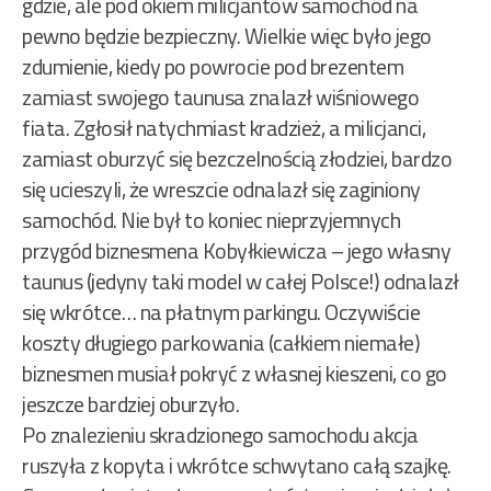
gdzie, ale pod okiem milicjantów samochód na
pewno będzie bezpieczny. Wielkie więc było jego
zdumienie, kiedy po powrocie pod brezentem
zamiast swojego taunusa znalazł wiśniowego
fiata. Zgłosił natychmiast kradzież, a milicjanci,
zamiast oburzyć się bezczelnością złodziei, bardzo
się ucieszyli, że wreszcie odnalazł się zaginiony
samochód. Nie był to koniec nieprzyjemnych
przygód biznesmena Kobyłkiewicza – jego własny
taunus (jedyny taki model w całej Polsce!) odnalazł
się wkrótce… na płatnym parkingu. Oczywiście
koszty długiego parkowania (całkiem niemałe)
biznesmen musiał pokryć z własnej kieszeni, co go
jeszcze bardziej oburzyło.
Po znalezieniu skradzionego samochodu akcja
ruszyła z kopyta i wkrótce schwytano całą szajkę.