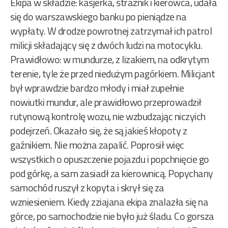
Ekipa w składzie: kasjerka, strażnik i kierowca, udała
się do warszawskiego banku po pieniądze na
wypłaty. W drodze powrotnej zatrzymał ich patrol
milicji składający się z dwóch ludzi na motocyklu.
Prawidłowo: w mundurze, z lizakiem, na odkrytym
terenie, tyle że przed niedużym pagórkiem. Milicjant
był wprawdzie bardzo młody i miał zupełnie
nowiutki mundur, ale prawidłowo przeprowadził
rutynową kontrolę wozu, nie wzbudzając niczyich
podejrzeń. Okazało się, że są jakieś kłopoty z
gaźnikiem. Nie można zapalić. Poprosił więc
wszystkich o opuszczenie pojazdu i popchnięcie go
pod górkę, a sam zasiadł za kierownicą. Popychany
samochód ruszył z kopyta i skrył się za
wzniesieniem. Kiedy zziajana ekipa znalazła się na
górce, po samochodzie nie było już śladu. Co gorsza