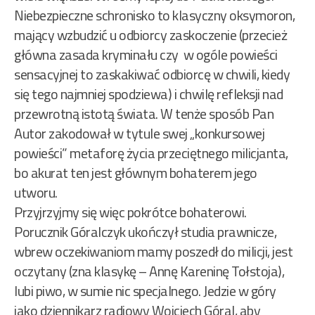
Niebezpieczne schronisko to klasyczny oksymoron,
mający wzbudzić u odbiorcy zaskoczenie (przecież
główna zasada kryminału czy w ogóle powieści
sensacyjnej to zaskakiwać odbiorcę w chwili, kiedy
się tego najmniej spodziewa) i chwilę refleksji nad
przewrotną istotą świata. W tenże sposób Pan
Autor zakodował w tytule swej „konkursowej
powieści” metaforę życia przeciętnego milicjanta,
bo akurat ten jest głównym bohaterem jego
utworu.
Przyjrzyjmy się więc pokrótce bohaterowi.
Porucznik Góralczyk ukończył studia prawnicze,
wbrew oczekiwaniom mamy poszedł do milicji, jest
oczytany (zna klasykę – Annę Kareninę Tołstoja),
lubi piwo, w sumie nic specjalnego. Jedzie w góry
jako dziennikarz radiowy Wojciech Góral, aby