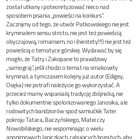
został utkany i poteoretyzować nieco nad
sposobem pisania „powieści na konkurs”.
Zacznijmy od tego, że utwór Patkowskiego nie jest
kryminałem sensu stricto, nie jest też powieścią
obyczajową, romansem, no i (niestety!!!) nie jest też
powieścią o tematyce górskiej. Wydawać by się
mogło, że Tatry i Zakopane to prawdziwy
„samograj”, jeśli chodzi o temat na smakowity
kryminał, a tymczasem kolejny już autor (Edigey,
Osęka) nie potrafi należycie go wykorzystać. A
przecież mamy wspaniałą tradycję zbójnicką, nie
tylko dokumentnie spolonizowanego Janosika, ale
rodowitych bandziorów spod samiućkik Tater
pokroju Tatara, Baczyńskiego, Matei czy
Nowobilskiego, nie wspominając o wielu
anonimowych Janiczkach, rabujących bogatych, aby