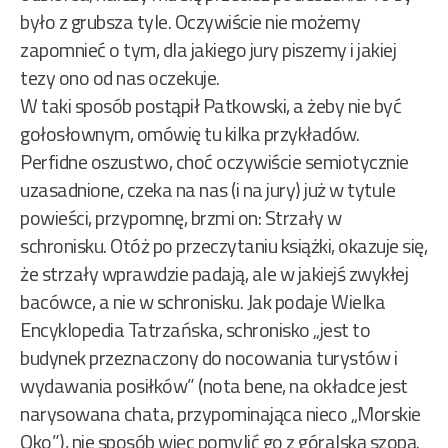
było z grubsza tyle. Oczywiście nie możemy
zapomnieć o tym, dla jakiego jury piszemy i jakiej
tezy ono od nas oczekuje.
W taki sposób postąpił Patkowski, a żeby nie być
gołosłownym, omówię tu kilka przykładów.
Perfidne oszustwo, choć oczywiście semiotycznie
uzasadnione, czeka na nas (i na jury) już w tytule
powieści, przypomnę, brzmi on: Strzały w
schronisku. Otóż po przeczytaniu książki, okazuje się,
że strzały wprawdzie padają, ale w jakiejś zwykłej
bacówce, a nie w schronisku. Jak podaje Wielka
Encyklopedia Tatrzańska, schronisko „jest to
budynek przeznaczony do nocowania turystów i
wydawania posiłków” (nota bene, na okładce jest
narysowana chata, przypominająca nieco „Morskie
Oko”), nie sposób więc pomylić go z góralską szopą.