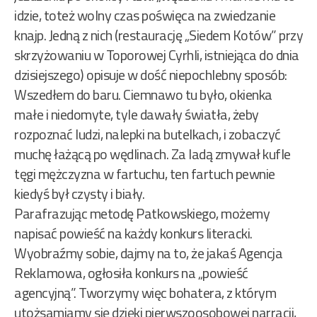
idzie, toteż wolny czas poświęca na zwiedzanie
knajp. Jedną z nich (restaurację „Siedem Kotów” przy
skrzyżowaniu w Toporowej Cyrhli, istniejąca do dnia
dzisiejszego) opisuje w dość niepochlebny sposób:
Wszedłem do baru. Ciemnawo tu było, okienka
małe i niedomyte, tyle dawały światła, żeby
rozpoznać ludzi, nalepki na butelkach, i zobaczyć
muchę łażącą po wędlinach. Za ladą zmywał kufle
tęgi mężczyzna w fartuchu, ten fartuch pewnie
kiedyś był czysty i biały.
Parafrazując metodę Patkowskiego, możemy
napisać powieść na każdy konkurs literacki.
Wyobraźmy sobie, dajmy na to, że jakaś Agencja
Reklamowa, ogłosiła konkurs na „powieść
agencyjną”. Tworzymy więc bohatera, z którym
utożsamiamy się dzięki pierwszoosobowej narracji,