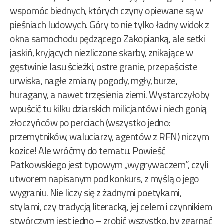
wspomóc biednych, których czyny opiewane są w
pieśniach ludowych. Góry to nie tylko ładny widok z
okna samochodu pędzącego Zakopianką, ale setki
jaskiń, kryjących niezliczone skarby, znikające w
gęstwinie lasu ścieżki, ostre granie, przepaściste
urwiska, nagłe zmiany pogody, mgły, burze,
huragany, a nawet trzęsienia ziemi. Wystarczyłoby
wpuścić tu kilku dziarskich milicjantów i niech gonią
złoczyńców po perciach (wszystko jedno:
przemytników, waluciarzy, agentów z RFN) niczym
kozice! Ale wróćmy do tematu. Powieść
Patkowskiego jest typowym „wygrywaczem”, czyli
utworem napisanym pod konkurs, z myślą o jego
wygraniu. Nie liczy się z żadnymi poetykami,
stylami, czy tradycją literacką, jej celem i czynnikiem
stwórczym jest jedno – zrobić wszystko, by zgarnąć