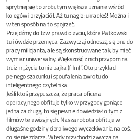
sprytniej się to zrobi, tym większe uznanie wśród
kolegów i przyjaciół. Aż tu nagle: ukradłeś! Można i
w ten sposób na to spojrzeć.
Przejdźmy do tzw. prawd o życiu, które Patkowski
tu i ówdzie przemyca. Zazwyczaj odnoszą się one do
pracy milicjanta, ale są skonstruowane tak, by mieć
wymiar uniwersalny. Większość z nich przypomina
truizm „życie to nie bajka (film)”. Oto przykład
pełnego szacunku i spoufalenia zwrotu do
inteligentnego czytelnika:
Jeśli ktoś przypuszcza, że praca oficera
operacyjnego obfituje tylko w przygody goniące
jedna za drugą, to się pewnie dowiedział o tym z
filmów telewizyjnych. Nasza robota obfituje w
długaśne godziny cierpliwego wyczekiwania na coś,
co się nie zdarza. Wtedy przychodzi zwyczajna