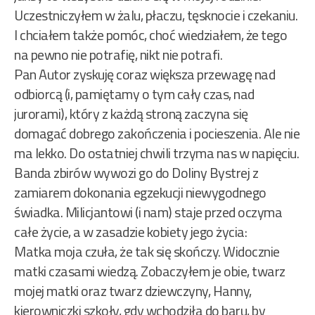
Uczestniczyłem w żalu, płaczu, tęsknocie i czekaniu.
I chciałem także pomóc, choć wiedziałem, że tego
na pewno nie potrafię, nikt nie potrafi.
Pan Autor zyskuję coraz większa przewagę nad
odbiorcą (i, pamiętamy o tym cały czas, nad
jurorami), który z każdą stroną zaczyna się
domagać dobrego zakończenia i pocieszenia. Ale nie
ma lekko. Do ostatniej chwili trzyma nas w napięciu.
Banda zbirów wywozi go do Doliny Bystrej z
zamiarem dokonania egzekucji niewygodnego
świadka. Milicjantowi (i nam) staje przed oczyma
całe życie, a w zasadzie kobiety jego życia:
Matka moja czuła, że tak się skończy. Widocznie
matki czasami wiedzą. Zobaczyłem je obie, twarz
mojej matki oraz twarz dziewczyny, Hanny,
kierowniczki szkoły, gdy wchodziła do baru, by