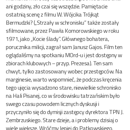
ani godziny, zło czai się wszędzie. Pamiętacie
ostatnią scenę z filmu W. Wójcika Trójkąt
Bermudzki? („Strzały w schronisku” także zostały
sfilmowane, przez Pawła Komorowskiego w roku
1971, jako „Kocie ślady”. Głównego bohatera,
porucznika milicji, zagrał sam Janusz Gajos. Film ten
oglądaliśmy na spotkaniu MOrd-u i jest dostępny w
zbiorach klubowych – przyp. Prezesa). Ten sam
chwyt, tylko zastosowany wobec przestępców. Na
marginesie, warto wspomnieć, że podczas kręcenia
tego ujęcia wysadzono stare, niewielkie schronisko
na Hali Pisanej, co w środowisku tatrzańskim było
swego czasu powodem licznych dyskusji i
przyczyniło się do dymisji zastępcy dyrektora TPN J.
Zembrzuskiego. Stare dzieje, a i problemy dzisiaj o
wiele większe. Wróćmy lepiej do Patkowskiego.