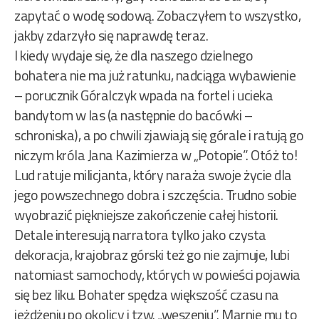
zapytać o wodę sodową. Zobaczyłem to wszystko,
jakby zdarzyło się naprawdę teraz.
I kiedy wydaje się, że dla naszego dzielnego
bohatera nie ma już ratunku, nadciąga wybawienie
– porucznik Góralczyk wpada na fortel i ucieka
bandytom w las (a następnie do bacówki –
schroniska), a po chwili zjawiają się górale i ratują go
niczym króla Jana Kazimierza w „Potopie”. Otóż to!
Lud ratuje milicjanta, który naraża swoje życie dla
jego powszechnego dobra i szczęścia. Trudno sobie
wyobrazić piękniejsze zakończenie całej historii.
Detale interesują narratora tylko jako czysta
dekoracja, krajobraz górski też go nie zajmuje, lubi
natomiast samochody, których w powieści pojawia
się bez liku. Bohater spędza większość czasu na
jeżdżeniu po okolicy i tzw. „węszeniu”. Marnie mu to