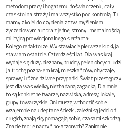
metodom pracy i bogatemu doświadczeniu, cały
czas stoi na straży i ma wszystko pod kontrolą. Tu
mamy z kolei do czynienia z tzw. myśleniem
życzeniowym autora z jednej strony i mentalnością
milicyjną prowincjonalnego sierżanta:
Kolego redaktorze. Wy stawiacie pierwsze kroki, ja
stawiam ostatnie. Czterdzieści lat. Dla was kraj
wydaje się duży, nieznany, trudny, pełen obcych ludzi.
Ja trochę poznałem kraj, mieszkańców, obyczaje,
sprawy i różne dziwne przypadki. Świat przestępczy
jest dla was wielką, niezbadaną zagadką. Dla mnie
to są konkretne twarze, nazwiska, adresy, lokale,
grupy towarzyskie. Oni muszą wchodzić sobie
wzajemnie na udeptane ścieżki, zależni są jedni od
drugich, znają się, pomagają sobie, czasami szkodzą.
Znacie teorię naczyń połączonych? Zanim nie