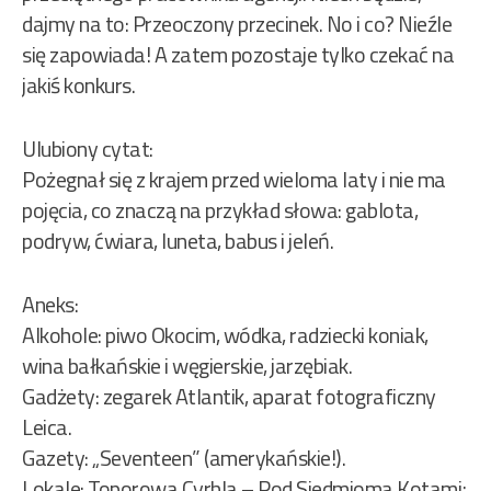
dajmy na to: Przeoczony przecinek. No i co? Nieźle
się zapowiada! A zatem pozostaje tylko czekać na
jakiś konkurs.
Ulubiony cytat:
Pożegnał się z krajem przed wieloma laty i nie ma
pojęcia, co znaczą na przykład słowa: gablota,
podryw, ćwiara, luneta, babus i jeleń.
Aneks:
Alkohole: piwo Okocim, wódka, radziecki koniak,
wina bałkańskie i węgierskie, jarzębiak.
Gadżety: zegarek Atlantik, aparat fotograficzny
Leica.
Gazety: „Seventeen” (amerykańskie!).
Lokale: Toporowa Cyrhla – Pod Siedmioma Kotami;