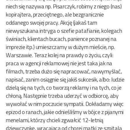
niech się nazywa np. Pisarczyk, robimy z niego (nas)
kopirajtera, przeciętnego, ale bezgranicznie
oddanego swojej pracy. Akcję (jakaś tam
niewyszukana intryga o szefie patafianie, kolegach
świniach, klientach bucach, panience poznanej na
imprezie itp.) umieszczamy w dużym mieście, np.
Warszawie. Teraz kolej na prawdy o życiu, czyli:
praca w agencji reklamowej nie jest taka jak na
filmach, trzeba dużo się napracować, nawymyślać,
napisać, zanim osiągnie się jakiś sukcesik, albo: ludzie
dzielą się na tych, co tworzą reklamy i na tych, co je
chłoną. Następnie trzeba uderzyć w odbiorcę, aby
wywołać w nim poczucie sympatii. Dokładamy więc
epizod o ranach, jakie odnieśliśmy w bójce z pijanymi
menelami, którzy chcieli zgwałcić 12-letnią
dziewczynkę, wracającą od chorej matki ze szpitala