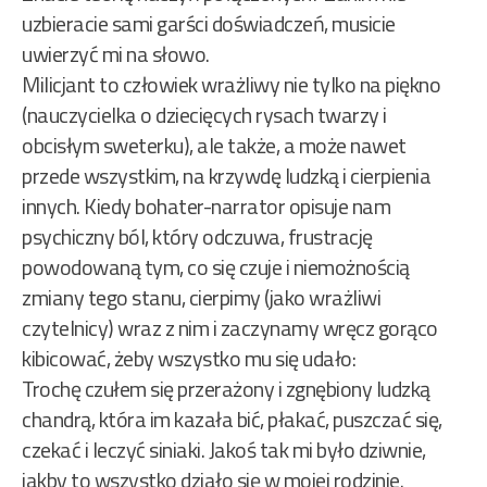
uzbieracie sami garści doświadczeń, musicie
uwierzyć mi na słowo.
Milicjant to człowiek wrażliwy nie tylko na piękno
(nauczycielka o dziecięcych rysach twarzy i
obcisłym sweterku), ale także, a może nawet
przede wszystkim, na krzywdę ludzką i cierpienia
innych. Kiedy bohater-narrator opisuje nam
psychiczny ból, który odczuwa, frustrację
powodowaną tym, co się czuje i niemożnością
zmiany tego stanu, cierpimy (jako wrażliwi
czytelnicy) wraz z nim i zaczynamy wręcz gorąco
kibicować, żeby wszystko mu się udało:
Trochę czułem się przerażony i zgnębiony ludzką
chandrą, która im kazała bić, płakać, puszczać się,
czekać i leczyć siniaki. Jakoś tak mi było dziwnie,
jakby to wszystko działo się w mojej rodzinie.