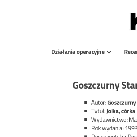
Skip
to
content
Działania operacyjne
Rece
Goszczurny Sta
Autor:
Goszczurny
Tytuł:
Jolka, córk
Wydawnictwo: Ma
Rok wydania: 199
Recenzent: Iza De