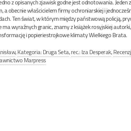
jedno z opisanych zjawisk godne jest odnotowania. Jeden 
em, a obecnie właścicielem firmy ochroniarskiej i jednocz
ach. Ten świat, w którym między państwową policją, pry
e ma wyraźnych granic, znamy z książek rosyjskiej autorki
nsformację i popieriestrojkowe klimaty Wielkiego Brata.
anisław
,
Kategoria: Druga Seta
,
rec.: Iza Desperak
,
Recenz
awnictwo Marpress