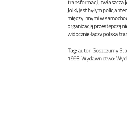
transformacji, zwłaszcza 
Jolki, jest byłym policjant
między innymi w samochod
organizacją przestępczą ni
widocznie łączy polską tra
Tag:
autor: Goszczurny St
1993
,
Wydawnictwo: Wyd
Nawigacja
wpisu