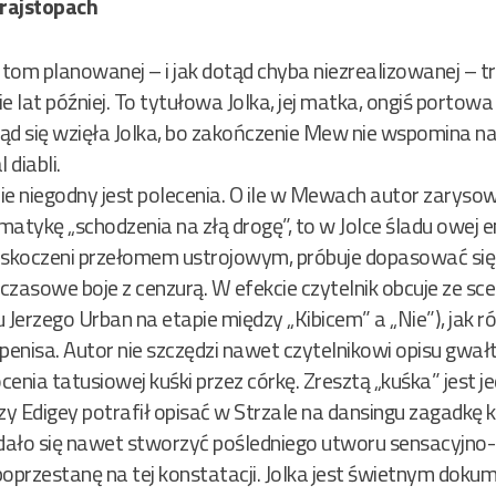
 rajstopach
 tom planowanej – i jak dotąd chyba niezrealizowanej – t
lat później. To tytułowa Jolka, jej matka, ongiś portowa m
ąd się wzięła Jolka, bo zakończenie Mew nie wspomina 
 diabli.
nie niegodny jest polecenia. O ile w Mewach autor zaryso
atykę „schodzenia na złą drogę”, to w Jolce śladu owej e
 zaskoczeni przełomem ustrojowym, próbuje dopasować się
asowe boje z cenzurą. W efekcie czytelnik obcuje ze sce
u Jerzego Urban na etapie między „Kibicem” a „Nie”), jak 
isa. Autor nie szczędzi nawet czytelnikowi opisu gwał
enia tatusiowej kuśki przez córkę. Zresztą „kuśka” jest j
erzy Edigey potrafił opisać w Strzale na dansingu zagadk
udało się nawet stworzyć pośledniego utworu sensacyjn
poprzestanę na tej konstatacji. Jolka jest świetnym do