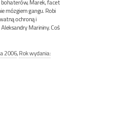
z bohaterów, Marek, facet
eśnie mózgiem gangu. Robi
watną ochroną i
, Aleksandry Marininy. Coś
ja 2006
,
Rok wydania: