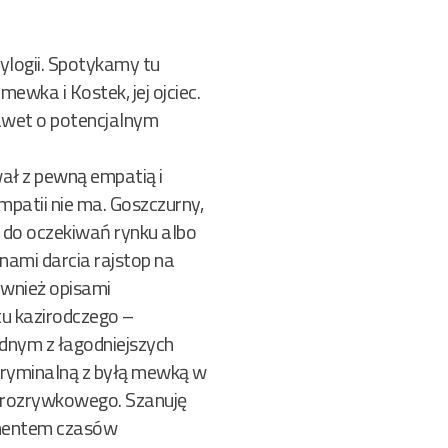
rylogii. Spotykamy tu
ewka i Kostek, jej ojciec.
nawet o potencjalnym
wał z pewną empatią i
mpatii nie ma. Goszczurny,
 do oczekiwań rynku albo
nami darcia rajstop na
również opisami
tu kazirodczego –
ednym z łagodniejszych
ę kryminalną z byłą mewką w
o-rozrywkowego. Szanuję
kumentem czasów