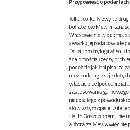
Przypowieść o podartych
Jolka, córka Mewy to drugi
bohaterów Mew kilkanaście 
Właściwie nie wiadomo, sk
związku jej rodziców, ale pal
Drugi tom trylogii absolut
znajomością rzeczy problem
podobnie jak inni pisarze
może odreagowuje dotychcz
właścicielce (podobnie jak 
zastosowania gumowego pen
niedoszłego z powodu skróc
słów w tym opisie. O ile J
tle, to Goszczurnemu nie 
autora za Mewy, więc nie 