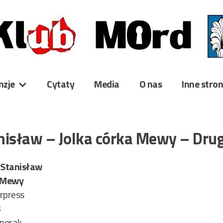
nzje
Cytaty
Media
O nas
Inne stro
nisław – Jolka córka Mewy – Drug
 Stanisław
a Mewy
rpress
3
sperak