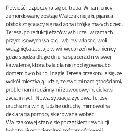
Powieść rozpoczyna się od trupa. W kamienicy
zamordowany zostaje Walczak niejaki, pijanica,
obibok znęcający się nad żoną i trójką małych dzieci.
Teresa, po redukcji etatów w biurze i w ramach
przymusowych wakacji, wbrew własnej woli
wciągnięta zostaje w wir wydarzeń w kamienicy
gdzie spędza długie dnie na spacerach i w swej
kawalerce, która byla dla niej noclegownią, bo
domem było biuro. I nagle Teresa przekonuje się, że
wokół mieszkają ludzie, ze swoimi namiętnościami,
problemami rodzinnymi i zawodowymi, ciekawi
życia innych. Nowa sytuacja życiowa Teresy
uruchiama w niej ludzkie odruchy: mimowolna
deklaracja pomocy skierowana wobec
Walczakowej stanie się początkiem rewolucji
bohaterki: emocjonalnej, tożsamościowej i