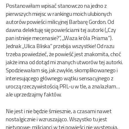
Postanowiłam wpisać stanowczo na jedno z
pierwszych miejsc w rankingu moich ulubionych
autorów powieści milicyjnej Barbarę Gordon. Od
dawna delektuję się powieściami tej autorki („Czy
pan istnieje mecenasie?”, ,,Waza króla Priama”).
Jednak „Ulica Bliska” przebija wszystkie! Od razu
trzeba powiedzieć, że powieść jest znakomita, choć
jakże inna od dotąd mi znanych utworów tej autorki.
Spodziewałam się, jak zwykle, skomplikowanego i
interesującego głównego wątku sensacyjnego z
uroczą rzeczywistością PRL-u w tle, a znalazłam…
ale uprzedzajmy faktów.
Nie jest i nie będzie śmiesznie, a czasami nawet
nostalgicznie i wzruszająco. Wszystko tu jest
nietypowe: milicjanci w tej powieści nie występują,