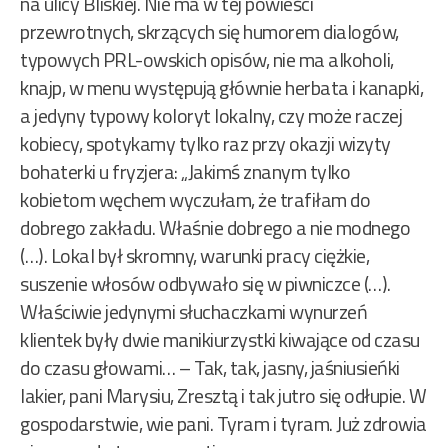
na ulicy Bliskiej. Nie ma w tej powieści
przewrotnych, skrzących się humorem dialogów,
typowych PRL-owskich opisów, nie ma alkoholi,
knajp, w menu występują głównie herbata i kanapki,
a jedyny typowy koloryt lokalny, czy może raczej
kobiecy, spotykamy tylko raz przy okazji wizyty
bohaterki u fryzjera: „Jakimś znanym tylko
kobietom węchem wyczułam, że trafiłam do
dobrego zakładu. Właśnie dobrego a nie modnego
(…). Lokal był skromny, warunki pracy ciężkie,
suszenie włosów odbywało się w piwniczce (…).
Właściwie jedynymi słuchaczkami wynurzeń
klientek były dwie manikiurzystki kiwające od czasu
do czasu głowami… – Tak, tak, jasny, jaśniusieńki
lakier, pani Marysiu, Zresztą i tak jutro się odłupie. W
gospodarstwie, wie pani. Tyram i tyram. Już zdrowia