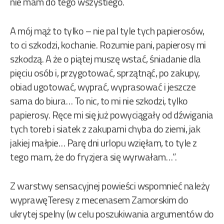
nie mam do tego wszystiego.
A mój mąż to tylko – nie pal tyle tych papierosów,
to ci szkodzi, kochanie. Rozumie pani, papierosy mi
szkodzą. A że o piątej muszę wstać, śniadanie dla
pięciu osób i, przygotować, sprzątnąć, po zakupy,
obiad ugotować, wyprać, wyprasować i jeszcze
sama do biura… To nic, to mi nie szkodzi, tylko
papierosy. Ręce mi się już powyciągały od dźwigania
tych toreb i siatek z zakupami chyba do ziemi, jak
jakiej małpie… Parę dni urlopu wzięłam, to tyle z
tego mam, że do fryzjera się wyrwałam…”.
Z warstwy sensacyjnej powieści wspomnieć należy
wyprawęTeresy z mecenasem Zamorskim do
ukrytej spelny (w celu poszukiwania argumentów do