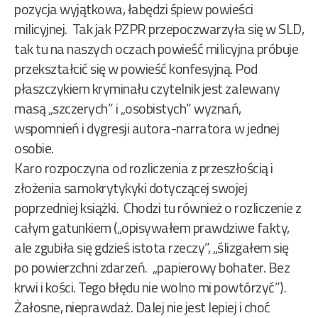
pozycja wyjątkowa, łabędzi śpiew powieści
milicyjnej. Tak jak PZPR przepoczwarzyła się w SLD,
tak tu na naszych oczach powieść milicyjna próbuje
przekształcić się w powieść konfesyjną. Pod
płaszczykiem kryminału czytelnik jest zalewany
masą „szczerych” i „osobistych” wyznań,
wspomnień i dygresji autora-narratora w jednej
osobie.
Karo rozpoczyna od rozliczenia z przeszłością i
złożenia samokrytykyki dotyczącej swojej
poprzedniej książki. Chodzi tu również o rozliczenie z
całym gatunkiem („opisywałem prawdziwe fakty,
ale zgubiła się gdzieś istota rzeczy”, „ślizgałem się
po powierzchni zdarzeń. „papierowy bohater. Bez
krwi i kości. Tego błędu nie wolno mi powtórzyć”).
Żałosne, nieprawdaż. Dalej nie jest lepiej i choć