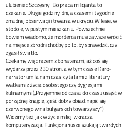
ulubieniec Szczęsny. Bo praca milicjanta to
czekanie. Długie godziny, dni, a czasem i tygodnie
żmudnej obserwacji i trwania w ukryciu. W lesie, w
stodole, w pustym mieszkaniu. Powszechnie
bowiem wiadomo, że morderca musi zawsze wrócić
na miejsce zbrodni choćby po to, by sprawdzić, czy
zgasił światło.
Czekamy więc razem z bohaterami, aż coś się
wydarzy przez 230 stron, a w tym czasie Karo-
narrator umila nam czas cytatami z literatury,
wątkami z życia osobistego czy dygresjami
kulinarnymi („Przyjemnie od czasu do czasu usiąść w
porządnej knajpie, zjeść dobry obiad, napić się
czerwonego wina bułgarskich towarzyszy”).
Widzimy też, jak w życie milicji wkracza
komputeryzacja. Funkcjonariusze szukają twardych