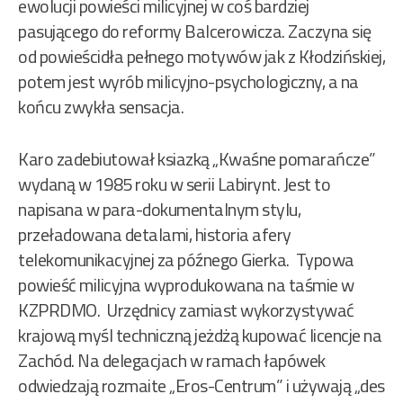
ewolucji powieści milicyjnej w coś bardziej
pasującego do reformy Balcerowicza. Zaczyna się
od powieścidła pełnego motywów jak z Kłodzińskiej,
potem jest wyrób milicyjno-psychologiczny, a na
końcu zwykła sensacja.
Karo zadebiutował ksiazką „Kwaśne pomarańcze”
wydaną w 1985 roku w serii Labirynt. Jest to
napisana w para-dokumentalnym stylu,
przeładowana detalami, historia afery
telekomunikacyjnej za późnego Gierka. Typowa
powieść milicyjna wyprodukowana na taśmie w
KZPRDMO. Urzędnicy zamiast wykorzystywać
krajową myśl techniczną jeżdżą kupować licencje na
Zachód. Na delegacjach w ramach łapówek
odwiedzają rozmaite „Eros-Centrum” i używają „des