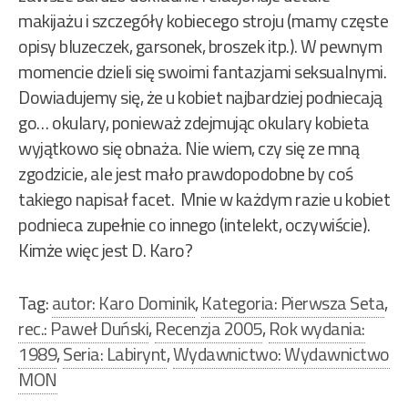
makijażu i szczegóły kobiecego stroju (mamy częste
opisy bluzeczek, garsonek, broszek itp.). W pewnym
momencie dzieli się swoimi fantazjami seksualnymi.
Dowiadujemy się, że u kobiet najbardziej podniecają
go… okulary, ponieważ zdejmując okulary kobieta
wyjątkowo się obnaża. Nie wiem, czy się ze mną
zgodzicie, ale jest mało prawdopodobne by coś
takiego napisał facet. Mnie w każdym razie u kobiet
podnieca zupełnie co innego (intelekt, oczywiście).
Kimże więc jest D. Karo?
Tag:
autor: Karo Dominik
,
Kategoria: Pierwsza Seta
,
rec.: Paweł Duński
,
Recenzja 2005
,
Rok wydania:
1989
,
Seria: Labirynt
,
Wydawnictwo: Wydawnictwo
MON