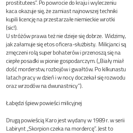
prostitutees”. Po powrocie do kraju i wyleczeniu
kaca okazuje się, że zamiast najnowszej techniki
kupili licencję na przestarzałe niemieckie wrotki
(sic!).
U stróżów prawa też nie dzieje się dobrze. Widzimy,
jak załamuje się etos oficera-służbisty. Milicjanci są
zmęczeni rolą super bohaterów i przenoszą się na
ciepłe posadki w pionie gospodarczym. („Biały miał
dość morderstw, rozbojów i gwałtów. Po kilkunastu
latach pracy w dzień i w nocy doczekał się rozwodu
oraz wrzodów na dwunastnicy”).
Łabędzi śpiew powieści milicyjnej
Drugą powieścią Karo jest wydany w 1989 r. w serii
Labirynt „Skorpion czeka na mordercę”. Jest to