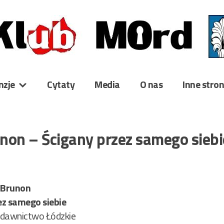
nzje
Cytaty
Media
O nas
Inne stro
non – Ścigany przez samego siebi
 Brunon
ez samego siebie
dawnictwo Łódzkie