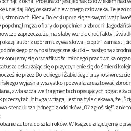
wypchnąć z okna. Prokurator jest jednak człowiekiem nad
ę i, nie daj Bóg, oskarżyć niewinnego człowieka. Te jego r
u, stronicach. Kiedy Dolecki upora się ze swymi wątpliwoś
 popchnął męża ofiary do popełnienia zbrodni. Jagodzińs
anowczo zaprzecza, że ma słaby wzrok, choć fakty i świa
 okazji autor z uporem używa słowa „dioptr”, zamiast „diop
godzińskiego przynosi tragiczne skutki – następną zbrodnię
 przekonujemy się o wrażliwości młodego pracownika orga
atusze oskarżając się o przyczynienie się do śmierci kolejn
cześnie przez Doleckiego i Żabickiego przynosi wreszcie 
zińskiego wyjaśnia wszystko i pozwala aresztować zbrodn
adana, zwłaszcza we fragmentach opisujących bogate ży
k przeczytać. Intryga wciąga i jest na tyle ciekawa, że „Śc
 scenariusza jednego z odcinków „07 zgłoś się!”, z nieco
.
banie autora do szlafroków. W książce znajdujemy opis