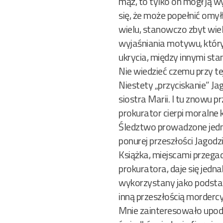
mąż, to tylko on mógł ją 
się, że może popełnić omyłk
wielu, stanowczo zbyt wiel
wyjaśniania motywu, który
ukrycia, między innymi st
Nie wiedzieć czemu przy tej
Niestety „przyciskanie” Ja
siostra Marii. I tu znowu
prokurator cierpi moralne k
Śledztwo prowadzone jedno
ponurej przeszłości Jagod
Książka, miejscami przeg
prokuratora, daje się jedna
wykorzystany jako podstawa
inną przeszłością mordercy
Mnie zainteresowało upodo