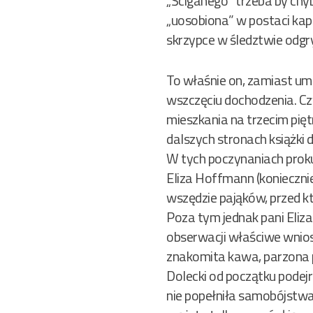
„Ściganego” trzeba by chyba
„uosobiona” w postaci kap
skrzypce w śledztwie odgr
To właśnie on, zamiast u
wszczęciu dochodzenia. Cz
mieszkania na trzecim pięt
dalszych stronach książki 
W tych poczynaniach prok
Eliza Hoffmann (koniecznie
wszędzie pająków, przed k
Poza tym jednak pani Eliza
obserwacji właściwe wniosk
znakomita kawa, parzona p
Dolecki od początku podejr
nie popełniła samobójstwa 