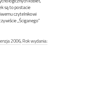
ychologicznych kobiet,
ek są to postacie
kliwemu czytelnikowi
eczywiście „Ściganego”
enzja 2006
,
Rok wydania: