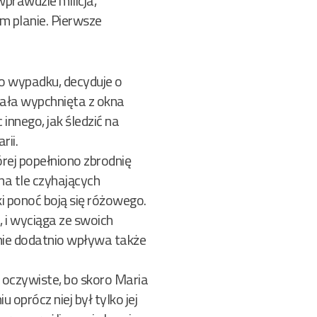
wprawdzie milicja,
m planie. Pierwsze
o wypadku, decyduje o
tała wypchnięta z okna
innego, jak śledzić na
rii.
ej popełniono zbrodnię
 na tle czyhających
i ponoć boją się różowego.
, i wyciąga ze swoich
enie dodatnio wpływa także
ą oczywiste, bo skoro Maria
oprócz niej był tylko jej