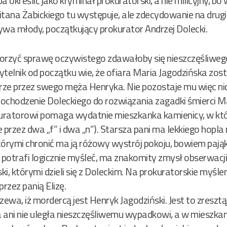
 określić jako kryminał prokuratorski, a nie milicyjny, bo 
itana Żabickiego tu występuje, ale zdecydowanie na drugi
ywa młody, początkujący prokurator Andrzej Dolecki.
morzyć sprawę oczywistego zdawałoby się nieszczęśliweg
ytelnik od początku wie, że ofiara Maria Jagodzińska zos
rze przez swego męża Henryka. Nie pozostaje mu więc nic 
dochodzenie Doleckiego do rozwiązania zagadki śmierci Ma
uratorowi pomaga wydatnie mieszkanka kamienicy, w któr
 przez dwa „f” i dwa „n”). Starsza pani ma lekkiego hopla
tórymi chronić ma ją różowy wystrój pokoju, bowiem pająk
 potrafi logicznie myśleć, ma znakomity zmysł obserwacji
i, którymi dzieli się z Doleckim. Na prokuratorskie myśl
rzez panią Elizę.
zewa, iż mordercą jest Henryk Jagodziński. Jest to zreszt
ani nie uległa nieszczęśliwemu wypadkowi, a w mieszkaniu 