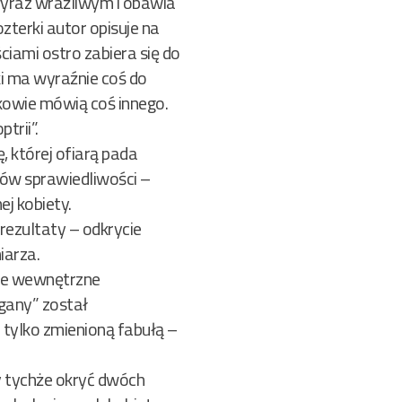
 wyraz wrażliwym i obawia
ozterki autor opisuje na
ciami ostro zabiera się do
ki ma wyraźnie coś do
dkowie mówią coś innego.
trii”.
, której ofiarą pada
nów sprawiedliwości –
ej kobiety.
rezultaty – odkrycie
iarza.
cie wewnętrzne
igany” został
 tylko zmienioną fabułą –
y tychże okryć dwóch