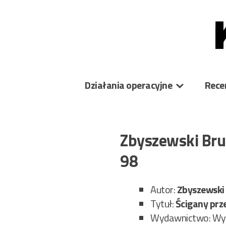
Skip
to
content
Działania operacyjne
Rece
Zbyszewski Bru
98
Autor:
Zbyszewski
Tytuł:
Ścigany prz
Wydawnictwo: Wy