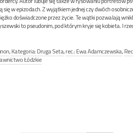
mordercy. Autor lubuje się także w rysowaniu portretów ps
ą się w epizodach. Z wyjątkiem jednej czy dwóch osobnicz
ciężko doświadczone przez życie. Te wątki pozwalają wni
yszewski to pseudonim, pod którym kryje się kobieta. I rz
unon
,
Kategoria: Druga Seta
,
rec.: Ewa Adamczewska
,
Rec
wnictwo Łódzkie