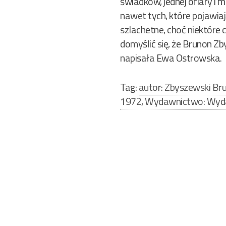
świadków, jednej ofiary i 
nawet tych, które pojawiaj
szlachetne, choć niektóre 
domyślić się, że Brunon Zb
napisała Ewa Ostrowska.
Tag:
autor: Zbyszewski Br
1972
,
Wydawnictwo: Wyda
Nawigacja
wpisu