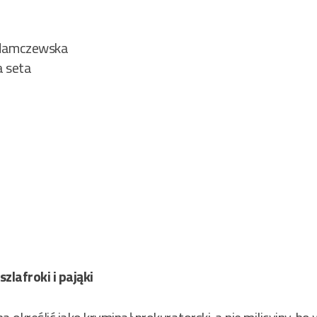
2
Adamczewska
a seta
zlafroki i pająki