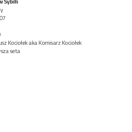
 Sybilli
ry
 07
0
usz Kociołek aka Komisarz Kociołek
rwsza seta