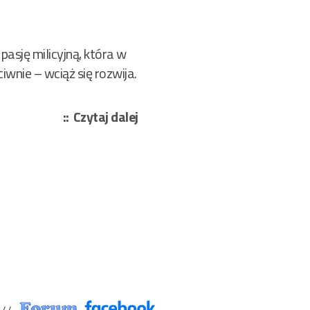
asję milicyjną, która w
wnie – wciąż się rozwija.
„Szczęsnowicz
Czytaj dalej
Remigiusz
–
Zaczęło
się
w
„Sybilli”
–
Pierwsza
seta
79”