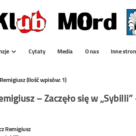
nzje
Cytaty
Media
O nas
Inne stro
 Remigiusz
(Ilość wpisów: 1)
migiusz – Zaczęło się w „Sybilli”
cz Remigiusz