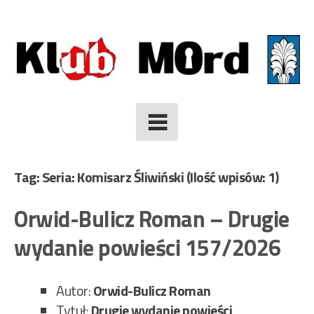
Skip
to
content
Tag: Seria: Komisarz Śliwiński
(Ilość wpisów: 1)
Orwid-Bulicz Roman – Drugie
wydanie powieści 157/2026
Autor:
Orwid-Bulicz Roman
Tytuł:
Drugie wydanie powieści