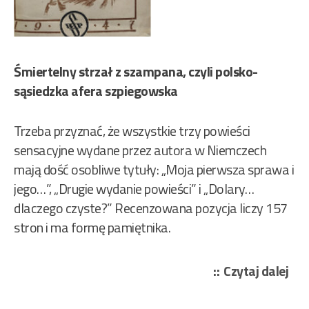
Śmiertelny strzał z szampana, czyli polsko-
sąsiedzka afera szpiegowska
Trzeba przyznać, że wszystkie trzy powieści
sensacyjne wydane przez autora w Niemczech
mają dość osobliwe tytuły: „Moja pierwsza sprawa i
jego…”, „Drugie wydanie powieści” i „Dolary…
dlaczego czyste?” Recenzowana pozycja liczy 157
stron i ma formę pamiętnika.
„Or
Czytaj dalej
Bul
Ro