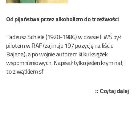
Od pijaństwa przez alkoholizm do trzeźwości
Tadeusz Schiele (1920-1986) w czasie II WŚ był
pilotem w RAF (zajmuje 197 pozycję na liście
Bajana), a po wojnie autorem kilku książek
wspomnieniowych. Napisał tylko jeden kryminał, i
to z wątkiem sf.
„Sc
Czytaj dalej
Tad
–
Wyn
pro
Bre