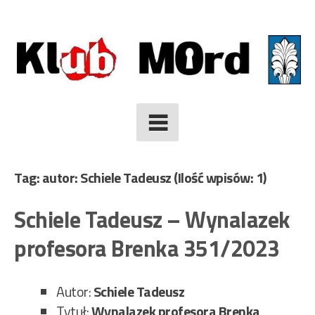
Skip
to
content
Tag: autor: Schiele Tadeusz
(Ilość wpisów: 1)
Schiele Tadeusz – Wynalazek
profesora Brenka 351/2023
Autor:
Schiele Tadeusz
Tytuł:
Wynalazek profesora Brenka