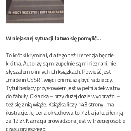
W niejasnej sytuacji łatwo się pomylić…
To krótki kryminał, dlatego też i recenzja będzie
krótka. Autorzy są mi zupełnie są mi nieznani, nie
słyszałem o innych ich książkach. Powieść jest
„made in USSR”, więc i oni muszą być radzieccy.
Tytuł będący przysłowiem jest w pełni adekwatny
do fabuły. Okładka – przy dużej dozie wyobraźni –
też się z nią wiąże. Książka liczy 143 strony i ma
ilustracje. Jej cena okładkowa to 7 zł, a ja kupiłem ją
za 12 zł. Narracja prowadzona jest w trzeciej osobie
czasu przeszłego.