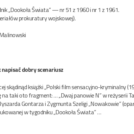
ik „Dookoła Świata” — nr 51 z 1960 i nr 1 z 1961.
eriałów prokuratury wojskowej).
1
Malinowski
 napisać dobry scenariusz
cej skądinąd książki „Polski film sensacyjno-kryminalny 
 na taki oto fragment: … „Dwaj panowie N” w reżyserii 
 Ryszarda Gontarza i Zygmunta Szeligi „Nowakowie” (opar
drukowanej w tygodniku „Dookoła Świata” …