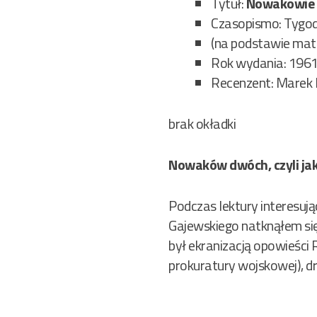
Tytuł:
Nowakowie
Czasopismo: Tygodn
(na podstawie mat
Rok wydania: 196
Recenzent: Marek 
brak okładki
Nowaków dwóch, czyli jak
Podczas lektury interesują
Gajewskiego natknąłem się
był ekranizacją opowieści
prokuratury wojskowej), 