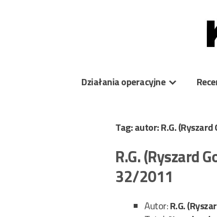
Skip
to
content
Działania operacyjne
Rece
Tag: autor: R.G. (Ryszard 
R.G. (Ryszard G
32/2011
Autor:
R.G. (Ryszar