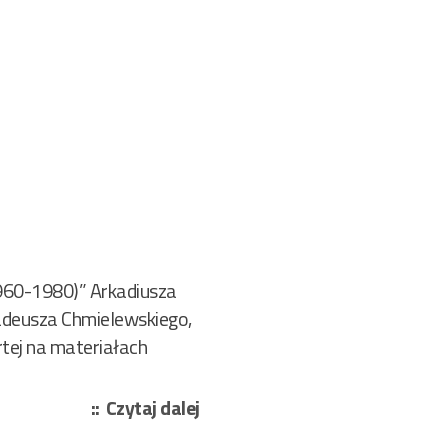
(1960-1980)” Arkadiusza
Tadeusza Chmielewskiego,
tej na materiałach
„R.G.
Czytaj dalej
(Ryszard