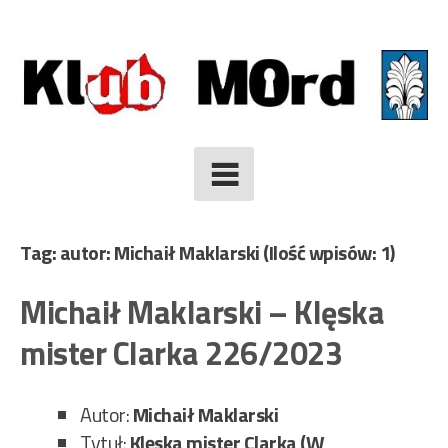
Skip
to
content
Tag: autor: Michaił Maklarski
(Ilość wpisów: 1)
Michaił Maklarski – Klęska
mister Clarka 226/2023
Autor:
Michaił Maklarski
Tytuł:
Klęska mister Clarka (W