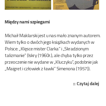
Między nami szpiegami
Michaił Maklarski jest u nas mało znanym autorem.
Wiem tylko o dwóch jego książkach wydanych w
Polsce: „Klęsce mister Clarka” i „Skradzionym
talizmanie” (Iskry (1960r.), ale chyba tylko przez
przeoczenie nie wydane w „Kluczyku”, podobnie jak
„Maigret i człowiek z ławki” Simenona (1957)).
„Mi
Czytaj dalej
Mak
–
Klę