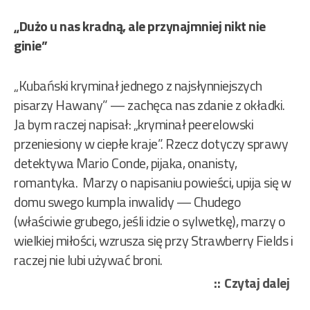
„Dużo u nas kradną, ale przynajmniej nikt nie
ginie”
„Kubański kryminał jednego z najsłynniejszych
pisarzy Hawany” — zachęca nas zdanie z okładki.
Ja bym raczej napisał: „kryminał peerelowski
przeniesiony w ciepłe kraje”. Rzecz dotyczy sprawy
detektywa Mario Conde, pijaka, onanisty,
romantyka. Marzy o napisaniu powieści, upija się w
domu swego kumpla inwalidy — Chudego
(właściwie grubego, jeśli idzie o sylwetkę), marzy o
wielkiej miłości, wzrusza się przy Strawberry Fields i
raczej nie lubi używać broni.
„Le
Czytaj dalej
Pad