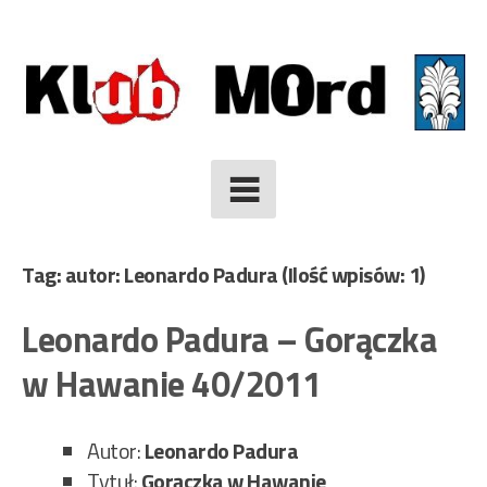
Skip
to
content
Tag: autor: Leonardo Padura
(Ilość wpisów: 1)
Leonardo Padura – Gorączka
w Hawanie 40/2011
Autor:
Leonardo Padura
Tytuł:
Gorączka w Hawanie