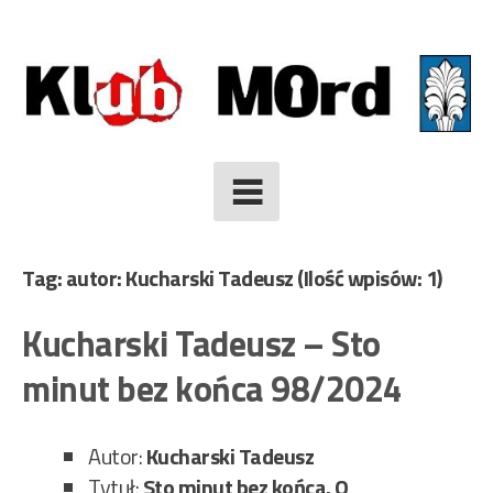
Skip
to
content
Tag: autor: Kucharski Tadeusz
(Ilość wpisów: 1)
Kucharski Tadeusz – Sto
minut bez końca 98/2024
Autor:
Kucharski Tadeusz
Tytuł:
Sto minut bez końca. O