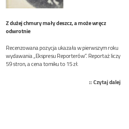
Z dużej chmury mały deszcz, a może wręcz
odwrotnie
Recenzowana pozycja ukazała w pierwszym roku
wydawania „Ekspresu Reporterów”. Reportaż liczy
59 stron, a cena tomiku to 15 zł.
„Ku
Czytaj dalej
Tad
–
Sto
min
bez