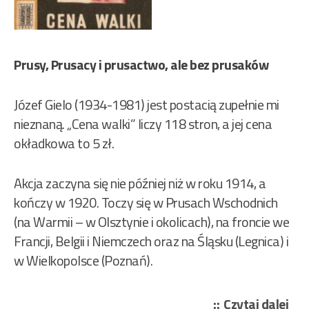
Prusy, Prusacy i prusactwo, ale bez prusaków
Józef Gielo (1934-1981) jest postacią zupełnie mi
nieznaną. „Cena walki” liczy 118 stron, a jej cena
okładkowa to 5 zł.
Akcja zaczyna się nie później niż w roku 1914, a
kończy w 1920. Toczy się w Prusach Wschodnich
(na Warmii – w Olsztynie i okolicach), na froncie we
Francji, Belgii i Niemczech oraz na Śląsku (Legnica) i
w Wielkopolsce (Poznań).
„Gi
Czytaj dalej