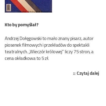
Kto by pomyślał?
Andrzej Dołęgowski to mało znany pisarz, autor
piosenek filmowych i przekładów do spektakli
teatralnych. „Wieczór królowej” liczy 75 stron, a
cena okładkowa to 5 zł.
„Do
Czytaj dalej
And
–
Wie
kró
242