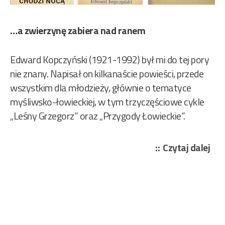
…a zwierzynę zabiera nad ranem
Edward Kopczyński (1921-1992) był mi do tej pory
nie znany. Napisał on kilkanaście powieści, przede
wszystkim dla młodzieży, głównie o tematyce
myśliwsko-łowieckiej, w tym trzyczęściowe cykle
„Leśny Grzegorz” oraz „Przygody Łowieckie”.
„Ko
Czytaj dalej
Ed
–
Kłu
cho
noc