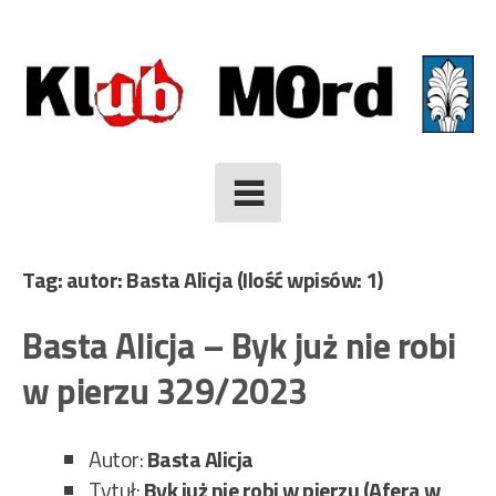
Skip
to
content
Tag: autor: Basta Alicja
(Ilość wpisów: 1)
Basta Alicja – Byk już nie robi
w pierzu 329/2023
Autor:
Basta Alicja
Tytuł:
Byk już nie robi w pierzu (Afera w