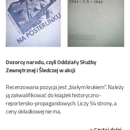
Dozorcy narodu, czyli Oddziały Służby
Zewnętrznej i Śledczej w akcji
Recenzowana pozycja jest „białym krukiem”. Należy
ją zakwalifikować do książek historyczno-
reportersko-propagandowych. Liczy 54 strony, a
ceny okładkowej nie ma.
„Za
Czytaj dalej