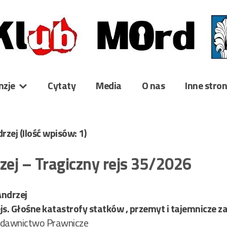
nzje
Cytaty
Media
O nas
Inne stro
drzej
(Ilość wpisów: 1)
zej – Tragiczny rejs 35/2026
Andrzej
js. Głośne katastrofy statków , przemyt i tajemnicze z
dawnictwo Prawnicze