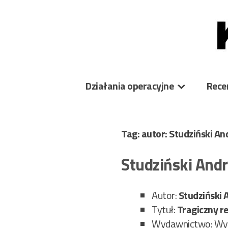
Skip
to
content
Działania operacyjne
Rece
Tag: autor: Studziński An
Studziński Andr
Autor:
Studziński 
Tytuł:
Tragiczny re
Wydawnictwo: Wy