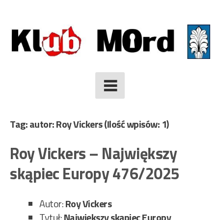
Skip
to
content
Tag: autor: Roy Vickers
(Ilość wpisów: 1)
Roy Vickers – Największy
skąpiec Europy 476/2025
Autor:
Roy Vickers
Tytuł:
Największy skąpiec Europy