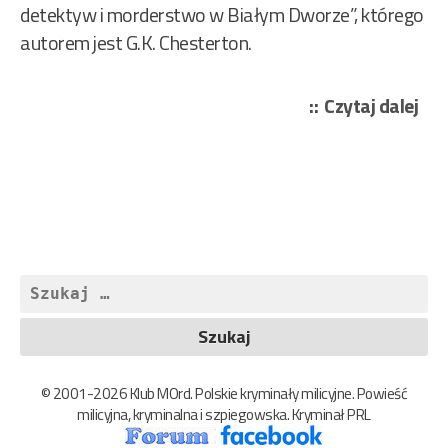
detektyw i morderstwo w Białym Dworze”, którego
autorem jest G.K. Chesterton.
„Ro
Czytaj dalej
Vic
–
Naj
ską
Eur
476
Szukaj:
© 2001-2026 Klub MOrd. Polskie kryminały milicyjne. Powieść
milicyjna, kryminalna i szpiegowska. Kryminał PRL