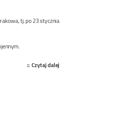
akowa, tj. po 23 stycznia
wojennym.
„Rokosz
Czytaj dalej
Władysław
–
Franek
153/2026”