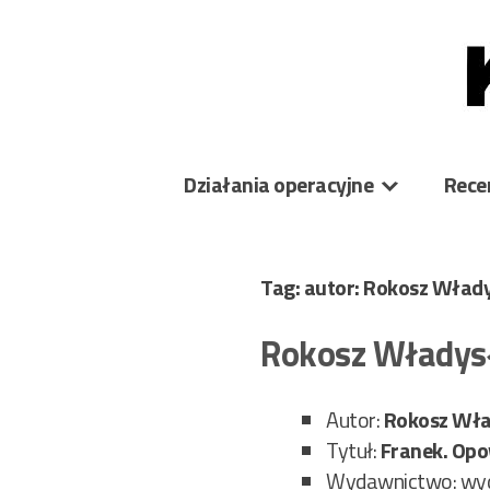
Skip
to
content
Działania operacyjne
Rece
Tag: autor: Rokosz Wła
Rokosz Władys
Autor:
Rokosz Wł
Tytuł:
Franek. Op
Wydawnictwo: wyd