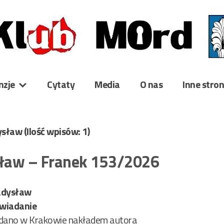
nzje
Cytaty
Media
O nas
Inne stro
dysław
(Ilość wpisów: 1)
ław – Franek 153/2026
adysław
owiadanie
ano w Krakowie nakładem autora