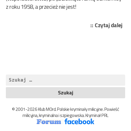
z roku 1958, a przecież nie jest!
„Gr
Czytaj dalej
Krz
–
Lini
wys
nap
486
Szukaj:
© 2001-2026 Klub MOrd. Polskie kryminały milicyjne. Powieść
milicyjna, kryminalna i szpiegowska. Kryminał PRL